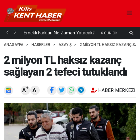
ani mi...
Emekli Farkları Ne Zaman Yatacak?
S
6 GÜN ÖNCE
H
ANASAYFA
HABERLER
ASAYİŞ
2 MILYON TL HAKSIZ KAZANÇ SAĞ
2 milyon TL haksız kazanç
sağlayan 2 tefeci tutuklandı
+
-
A
A
HABER MERKEZI