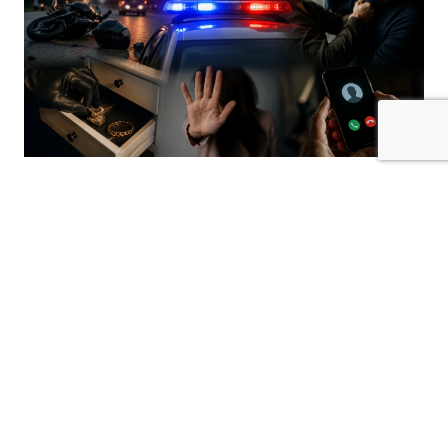
Kilis’te polis sorumluluk bölgesinde farklı
tarihlerde meydana gelen olaylarla ilgili
güvenlik güçlerince işlem başlatıldı.
Olaylarda zehirlenme, yaralama, hırsızlık,
tehdit, hakaret, konut dokunulmazlığının
ihlali ve dolandırıcılık vakaları yer aldı.
İlaç İçen Genç Hayati Tehlikesi Bulunuyor
Ekrem Çetin Mahallesi’nde 2006 doğumlu
K.D.Y. isimli mağdurenin ilaç içmesi sonucu
zehirlendiği ve hayati tehlikesinin bulunduğu