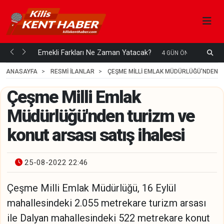
ani mi...
Emekli Farkları Ne Zaman Yatacak?
S
4 GÜN ÖNCE
H
ANASAYFA
RESMİ İLANLAR
ÇEŞME MILLI EMLAK MÜDÜRLÜĞÜ'NDEN TU
Çeşme Milli Emlak
Müdürlüğü'nden turizm ve
konut arsası satış ihalesi
25-08-2022 22:46
Çeşme Milli Emlak Müdürlüğü, 16 Eylül
mahallesindeki 2.055 metrekare turizm arsası
ile Dalyan mahallesindeki 522 metrekare konut