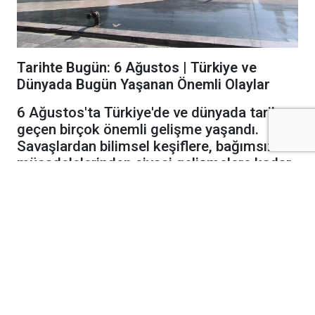
Tarihte Bugün: 6 Ağustos | Türkiye ve
Dünyada Bugün Yaşanan Önemli Olaylar
6 Ağustos'ta Türkiye'de ve dünyada tarihe
geçen birçok önemli gelişme yaşandı.
Savaşlardan bilimsel keşiflere, bağımsızlık
mücadelelerinden siyasi gelişmelere kadar
6 Ağustos tarihinde öne çıkan olaylar şöyle:
1661
Portekiz ile Hollanda arasında yapılan
antlaşmayla Brezilya'nın Portekiz'e ait olduğu
resmen kabul edildi.
1791