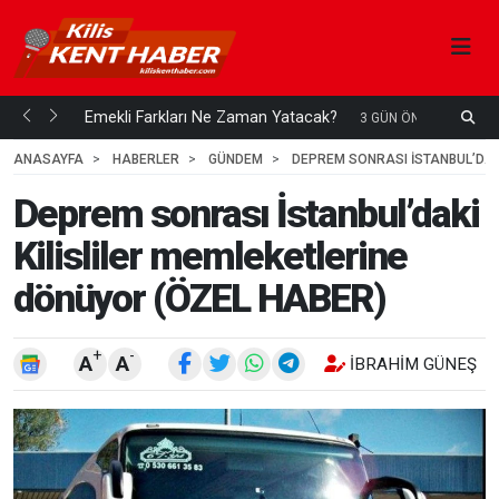
ani mi...
Emekli Farkları Ne Zaman Yatacak?
S
3 GÜN ÖNCE
H
ANASAYFA
HABERLER
GÜNDEM
DEPREM SONRASI İSTANBUL’DAKI
Deprem sonrası İstanbul’daki
Kilisliler memleketlerine
dönüyor (ÖZEL HABER)
+
-
A
A
İBRAHIM GÜNEŞ