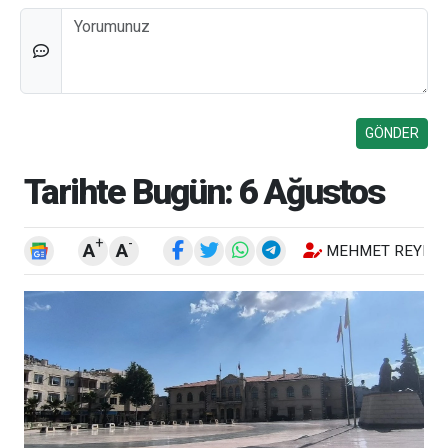
Düşünceleriniz
Tarihte Bugün: 6 Ağustos
+
-
A
A
MEHMET REYHA