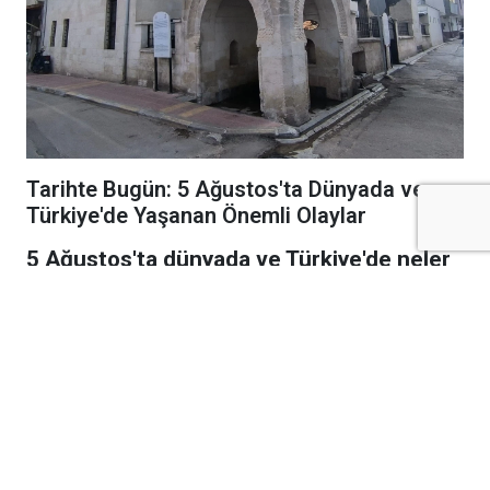
Tarihte Bugün: 5 Ağustos'ta Dünyada ve
Türkiye'de Yaşanan Önemli Olaylar
5 Ağustos'ta dünyada ve Türkiye'de neler
yaşandı? İşte tarihe damga vuran
savaşlar, siyasi gelişmeler, bilimsel
başarılar ve unutulmayan olaylar...
1583
İngiliz denizci ve kâşif Humphrey Gilbert,
Kuzey Amerika'daki Newfoundland bölgesini
İngiltere toprağı ilan etti. Bu gelişme,