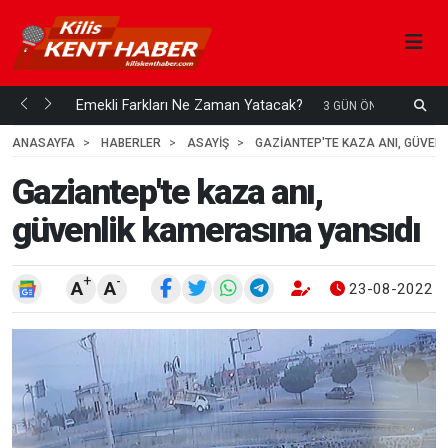
ani mi...
Emekli Farkları Ne Zaman Yatacak?
S
3 GÜN ÖNCE
H
ANASAYFA
HABERLER
ASAYİŞ
GAZIANTEP'TE KAZA ANI, GÜVEN
Gaziantep'te kaza anı,
güvenlik kamerasına yansıdı
+
-
A
A
23-08-2022 1