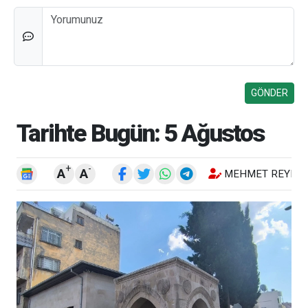
Düşünceleriniz
Tarihte Bugün: 5 Ağustos
+
-
A
A
MEHMET REYHA