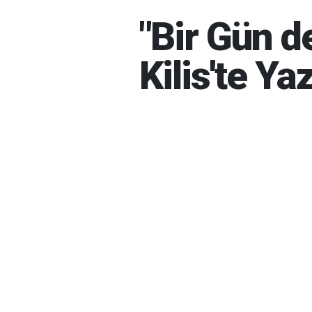
"Bir Gün d
Kilis'te Ya
HABER MERKEZI
06-08-20