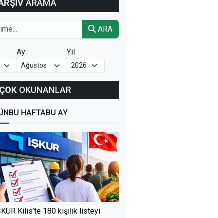
ARŞİV
ARAMA
ARA
Ay
Yıl
ÇOK
OKUNANLAR
ÜN
BU HAFTA
BU AY
ŞKUR Kilis’te 180 kişilik listeyi