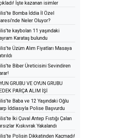
çıkladı! İşte kazanan isimler
ilis’te Bomba İddia İl Özel
daresi’nde Neler Oluyor?
ilis’te kaybolan 11 yaşındaki
ayram Karataş bulundu
ilis’te Üzüm Alım Fiyatları Masaya
tırıldı
ilis’te Biber Üreticisini Sevindiren
arar!
YUN GRUBU VE OYUN GRUBU
EDEK PARÇA ALIM İŞİ
ilis’te Baba ve 12 Yaşındaki Oğlu
arp İddiasıyla Polise Başvurdu
ilis’te İki Çuval Antep Fıstığı Çalan
ırsızlar Kıskıvrak Yakalandı
ilis’te Polisin Dikkatinden Kaçmadı!