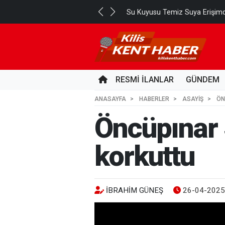
Su Kuyusu Temiz Suya Erişimd
RESMİ İLANLAR
GÜNDEM
ANASAYFA
HABERLER
ASAYİŞ
ÖN
Öncüpınar 
korkuttu
İBRAHIM GÜNEŞ
26-04-2025