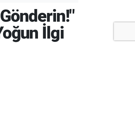
Gönderin!"
Yoğun İlgi
+
-
A
A
ARŞİV
ARAMA
ARA
Ay
Yıl
ÇOK
OKUNANLAR