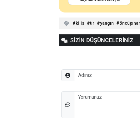
kilis
tır
yangın
öncüpına
SİZİN
DÜŞÜNCELERİNİZ
Adınız
Düşünceleriniz