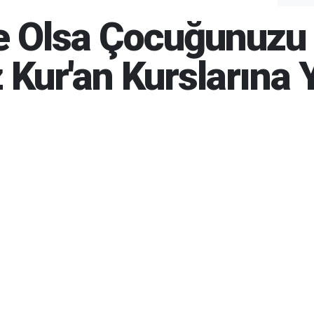
e Olsa Çocuğunuzu 
z Kur'an Kurslarına 
26 13:33
06-08-2026 13:35
173
Gün