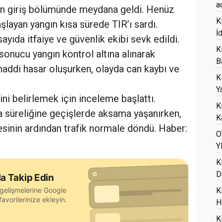
a
sının giriş bölümünde meydana geldi. Henüz
K
layan yangın kısa sürede TIR’ı sardı.
İ
ayıda itfaiye ve güvenlik ekibi sevk edildi.
K
 sonucu yangın kontrol altına alınarak
B
addi hasar oluşurken, olayda can kaybı ve
K
Ya
bini belirlemek için inceleme başlattı.
K
sa süreliğine geçişlerde aksama yaşanırken,
K
inin ardından trafik normale döndü. Haber:
O
Y
K
D
a Takip Edin
gelişmelerine Google
K
avorilerinize ekleyin.
H
K