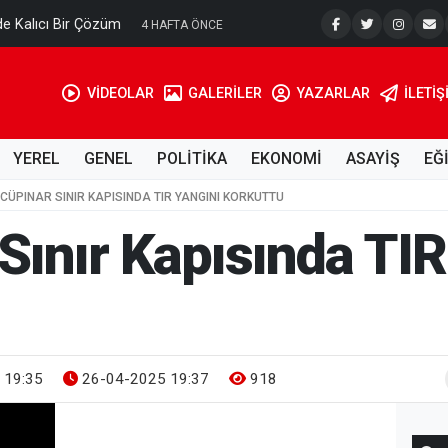
e Kalıcı Bir Çözüm
Ahmet Tell
4 HAFTA ÖNCE
VİDEOLAR
GALERİLER
YAZARLAR
İLETIŞ
YEREL
GENEL
POLİTİKA
EKONOMİ
ASAYİŞ
EĞ
CÜPINAR SINIR KAPISINDA TIR YANGINI KORKUTTU
Sınır Kapısında TIR
 19:35
26-04-2025 19:37
918