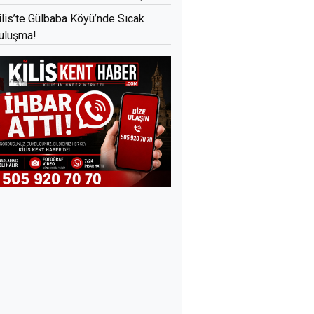
ilis’te Gülbaba Köyü’nde Sıcak
uluşma!