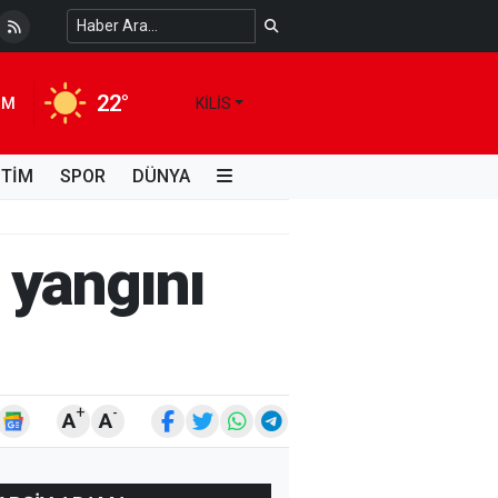
i Kimdir, Hayatı ve Unutulmaz Eserleri Türk...
4 HAFTA ÖNCE
22°
IM
KILIS
İTİM
SPOR
DÜNYA
 yangını
+
-
A
A