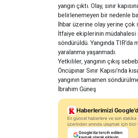
yangın çıktı. Olay, sınır kapı
belirlenemeyen bir nedenle baş
İhbar üzerine olay yerine çok s
İtfaiye ekiplerinin müdahalesi
söndürüldü. Yangında TIR’da m
yaralanma yaşanmadı.
Yetkililer, yangının çıkış sebe
Öncüpınar Sınır Kapısı’nda kı
yangının tamamen söndürülmes
İbrahim Güneş
Haberlerimizi Google’d
En güncel haberlere ve son dakika 
üzerinden anında ulaşmak için bizi f
Google’da tercih edilen
kaynak olarak ekleyin