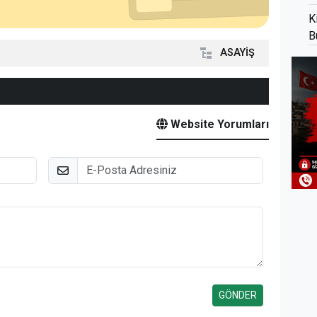
K
B
r
ASAYİŞ
Website Yorumları
E-Posta