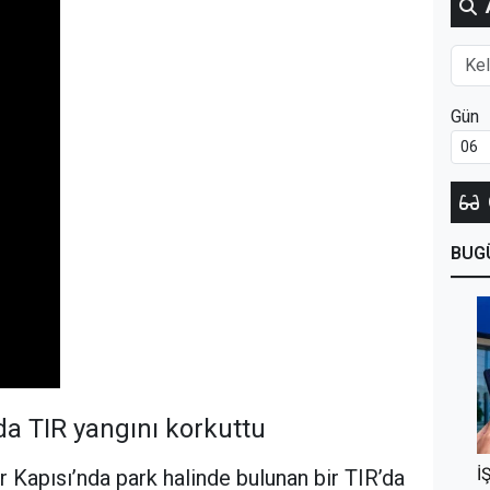
Gün
BUG
da TIR yangını korkuttu
İ
ır Kapısı’nda park halinde bulunan bir TIR’da