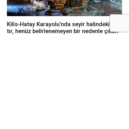
Kilis-Hatay Karayolu’nda seyir halindeki bir
tır, henüz belirlenemeyen bir nedenle çıkan
yangında alevlere teslim oldu.
Gece saatlerinde meydana gelen olay,
karayolunda kısa süreli paniğe neden oldu.
Edinilen bilgilere göre, seyir halindeki tırdan
yükselen dumanları fark eden sürücü, aracı
güvenli bir noktaya çekerek durumu 112 Acil
Çağrı Merkezi’ne bildirdi. İhbar üzerine bölgeye
itfaiye, jandarmave diğer güvenlik ekipleri sevk
edildi.
Kısa sürede büyüyen yangın, tırın büyük
bölümünü sararken ekipler alevleri kontrol altına
almak için yoğun çaba sarf etti. Olay sırasında