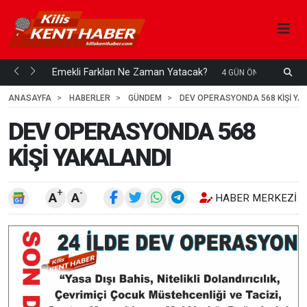
ani mi...
Emekli Farkları Ne Zaman Yatacak?
S
4 GÜN ÖNCE
H
ANASAYFA
HABERLER
GÜNDEM
DEV OPERASYONDA 568 KİŞİ YA
DEV OPERASYONDA 568
KİŞİ YAKALANDI
+
-
A
A
HABER MERKEZI