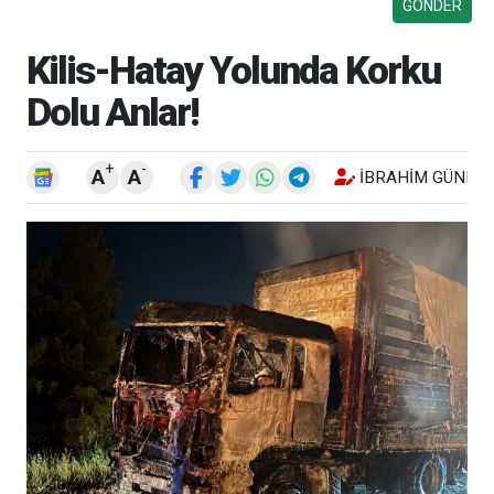
Kilis-Hatay Yolunda Korku
Dolu Anlar!
+
-
A
A
İBRAHIM GÜNEŞ