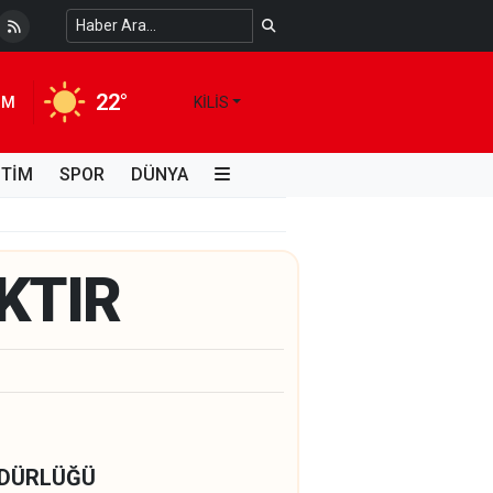
 Temiz Suya Erişimde Kalıcı Bir Çözüm
4 HAFTA ÖNCE
22°
IM
KILIS
İTİM
SPOR
DÜNYA
KTIR
ÜDÜRLÜĞÜ