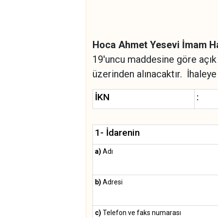
Hoca Ahmet Yesevi İmam Hat
19'uncu maddesine göre açık i
üzerinden alınacaktır. İhaleye i
İKN
:
1- İdarenin
a)
Adı
b)
Adresi
c)
Telefon ve faks numarası