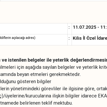
:
11.07.2025 - 11
:
Kilis İl Özel İda
liflerin açılacağı adres)
rı ve istenilen belgeler ile yeterlik değerlendirmes
ilmeleri için aşağıda sayılan belgeler ve yeterlik krite
 kapsamında beyan etmeleri gerekmektedir.
lduğunu gösteren bilgiler
ilerin yönetimindeki görevliler ile ilgisine göre, orta
ç)/üyelerine/kurucularına ilişkin bilgiler idarece EKAP
artnamede belirlenen teklif mektubu.