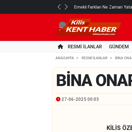
..
Emekli Farkları Ne Zaman Yat
1 GÜN ÖNCE
RESMİ İLANLAR
GÜNDEM
ANASAYFA
RESMİ İLANLAR
BİNA ONA
BİNA ONA
27-06-2025 00:03
KİLİS Ö