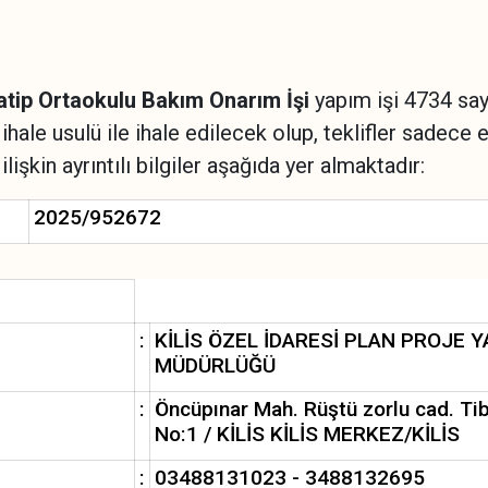
ip Ortaokulu Bakım Onarım İşi
yapım işi 4734 say
hale usulü ile ihale edilecek olup, teklifler sadec
lişkin ayrıntılı bilgiler aşağıda yer almaktadır:
2025/952672
:
KİLİS ÖZEL İDARESİ PLAN PROJE Y
MÜDÜRLÜĞÜ
:
Öncüpınar Mah. Rüştü zorlu cad. Tib
No:1 / KİLİS KİLİS MERKEZ/KİLİS
:
03488131023 - 3488132695