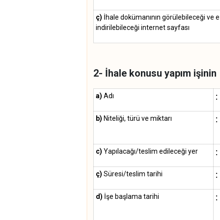
ç)
İhale dokümanının görülebileceği ve e
indirilebileceği internet sayfası
2- İhale konusu yapım işinin
:
a)
Adı
:
b)
Niteliği, türü ve miktarı
:
c)
Yapılacağı/teslim edileceği yer
:
ç)
Süresi/teslim tarihi
:
d)
İşe başlama tarihi