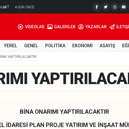
acak?
Su Kuyusu
4 GÜN ÖNCE
VİDEOLAR
GALERİLER
YAZARLAR
İLETIŞ
YEREL
GENEL
POLİTİKA
EKONOMİ
ASAYİŞ
EĞ
RIMI YAPTIRILACAKTIR
RIMI YAPTIRILACA
BİNA ONARIMI YAPTIRILACAKTIR
ZEL İDARESİ PLAN PROJE YATIRIM VE İNŞAAT M