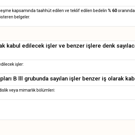
özleşme kapsamında taahhüt edilen ve teklif edilen bedelin
% 60
oranında
österen belgeler.
rak kabul edilecek işler ve benzer işlere denk sayıl
dilecek işler:
ları B lll grubunda sayılan işler benzer iş olarak kab
slik veya mimarlık bölümleri: