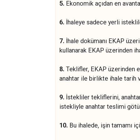
5.
Ekonomik açıdan en avantajlı
6.
İhaleye sadece yerli isteklil
7.
İhale dokümanı EKAP üzerind
kullanarak EKAP üzerinden iha
8.
Teklifler, EKAP üzerinden el
anahtar ile birlikte ihale tar
9.
İstekliler tekliflerini, anah
istekliyle anahtar teslimi gö
10.
Bu ihalede, işin tamamı için