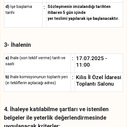
:
d)
İşe başlama
Sözleşmenin imzalandığı tarihten
tarihi
itibaren 5 gün içinde
yer teslimi yapılarak işe başlanacaktır.
3- İhalenin
:
17.07.2025 -
a)
İhale (son teklif verme) tarih ve
saati
11:00
:
Kilis İl Özel İdaresi
b)
İhale komisyonunun toplantı yeri
(e-tekliflerin açılacağı adres)
Toplantı Salonu
4. İhaleye katılabilme şartları ve istenilen
belgeler ile yeterlik değerlendirmesinde
uygulanacak kriterler: