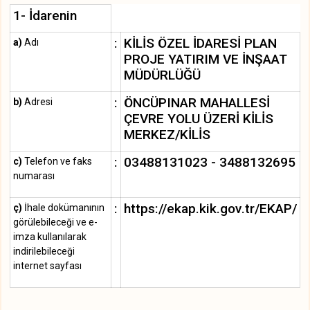
1- İdarenin
:
KİLİS ÖZEL İDARESİ PLAN
a)
Adı
PROJE YATIRIM VE İNŞAAT
MÜDÜRLÜĞÜ
:
ÖNCÜPINAR MAHALLESİ
b)
Adresi
ÇEVRE YOLU ÜZERİ KİLİS
MERKEZ/KİLİS
:
03488131023 - 3488132695
c)
Telefon ve faks
numarası
:
https://ekap.kik.gov.tr/EKAP/
ç)
İhale dokümanının
görülebileceği ve e-
imza kullanılarak
indirilebileceği
internet sayfası