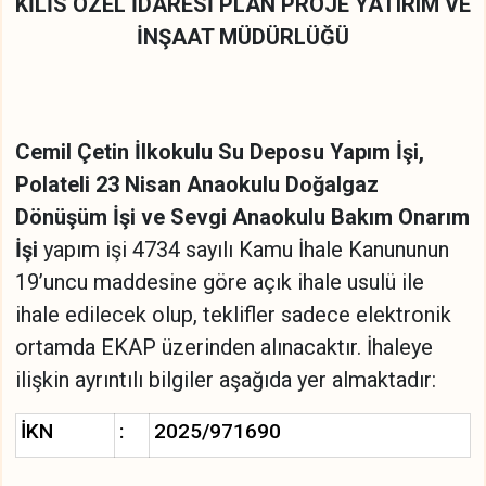
KİLİS ÖZEL İDARESİ PLAN PROJE YATIRIM VE
İNŞAAT MÜDÜRLÜĞÜ
Cemil Çetin İlkokulu Su Deposu Yapım İşi,
Polateli 23 Nisan Anaokulu Doğalgaz
Dönüşüm İşi ve Sevgi Anaokulu Bakım Onarım
İşi
yapım işi 4734 sayılı Kamu İhale Kanununun
19’uncu maddesine göre açık ihale usulü ile
ihale edilecek olup, teklifler sadece elektronik
ortamda EKAP üzerinden alınacaktır. İhaleye
ilişkin ayrıntılı bilgiler aşağıda yer almaktadır:
İKN
:
2025/971690