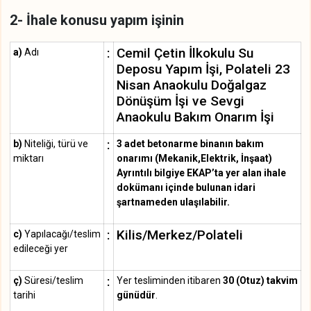
2- İhale konusu yapım işinin
:
Cemil Çetin İlkokulu Su
a)
Adı
Deposu Yapım İşi, Polateli 23
Nisan Anaokulu Doğalgaz
Dönüşüm İşi ve Sevgi
Anaokulu Bakım Onarım İşi
:
b)
Niteliği, türü ve
3 adet betonarme binanın bakım
miktarı
onarımı (Mekanik,Elektrik, İnşaat)
Ayrıntılı bilgiye EKAP’ta yer alan ihale
dokümanı içinde bulunan idari
şartnameden ulaşılabilir.
:
Kilis/Merkez/Polateli
c)
Yapılacağı/teslim
edileceği yer
:
ç)
Süresi/teslim
Yer tesliminden itibaren
30 (Otuz) takvim
tarihi
günüdür
.