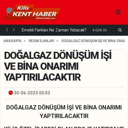
ani mi...
Emekli Farkları Ne Zaman Yatacak?
S
4 GÜN ÖNCE
H
ANASAYFA
RESMİ İLANLAR
DOĞALGAZ DÖNÜŞÜM İŞİ VE BİNA ONARI
DOĞALGAZ DÖNÜŞÜM İŞİ
VE BİNA ONARIMI
YAPTIRILACAKTIR
30-06-2025 00:03
DOĞALGAZ DÖNÜŞÜM İŞİ VE BİNA ONARIMI
YAPTIRILACAKTIR