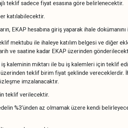
ı teklif sadece fiyat esasına göre belirlenecektir.
er katılabilecektir.
ların, EKAP hesabına giriş yaparak ihale dokümanını 
klif mektubu ile ihaleye katılım belgesi ve diğer ekl
tarih ve saatine kadar EKAP üzerinden gönderilecekti
ir iş kaleminin miktarı ile bu iş kalemleri için teklif e
zerinden teklif birim fiyat şeklinde vereceklerdir. 
 sözleşme imzalanacaktır.
n teklif verilecektir.
i bedelin %3’ünden az olmamak üzere kendi belirleyec