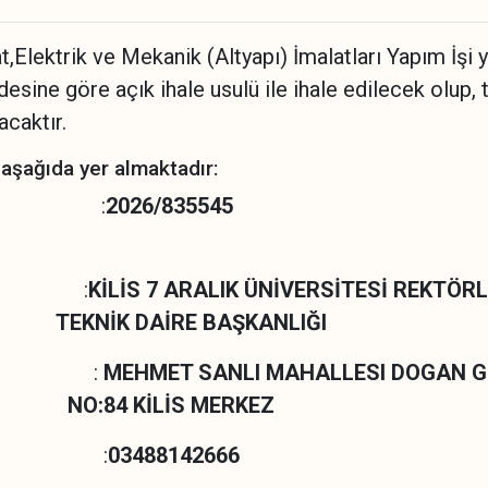
t,Elektrik ve Mekanik (Altyapı) İmalatları Yapım İşi 
sine göre açık ihale usulü ile ihale edilecek olup, t
caktır.
er aşağıda yer almaktadır:
 (İKN) :
2026/835545
 :
KİLİS 7 ARALIK ÜNİVERSİTESİ REK
RE BAŞKANLIĞI
i :
MEHMET SANLI MAHALLESI DOGA
İS MERKEZ
rası :
03488142666