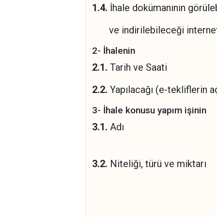
1.4.
İhale dokümanının görüle
ve indirilebileceği intern
2- İhalenin
2.1.
Tarih ve 
2.2.
Yapılacağı (e-tekliflerin
3- İhale konusu yapım işinin
3.1.
Adı
İmalatlar
3.2.
Niteliği, türü 
Mimarlık Fakül
m2 Alanın Mil
Tadilat 