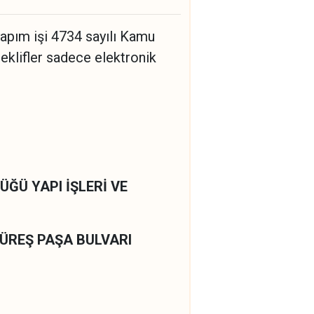
yapım işi 4734 sayılı Kamu
eklifler sadece elektronik
TÖRLÜĞÜ YAPI İŞLERİ VE
N GÜREŞ PAŞA BULVARI