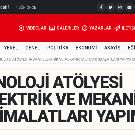
acak?
Su Kuyusu
4 GÜN ÖNCE
VİDEOLAR
GALERİLER
YAZARLAR
İLETIŞ
YEREL
GENEL
POLİTİKA
EKONOMİ
ASAYİŞ
EĞ
NOLOJİ ATÖLYESİ İNŞAAT,ELEKTRİK VE MEKANİK (ALTYAPI) İMALATLARI YAPIM İŞ
NOLOJİ ATÖLYESİ
LEKTRİK VE MEKAN
 İMALATLARI YAPIM