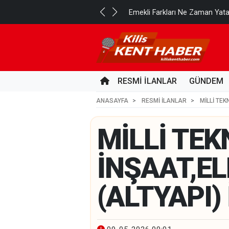
..
Emekli Farkları Ne Zaman Yat
23 SAAT ÖNCE
RESMİ İLANLAR
GÜNDEM
ANASAYFA
RESMİ İLANLAR
MİLLİ TEK
MİLLİ TEK
İNŞAAT,E
(ALTYAPI)