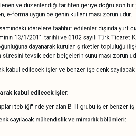
nlenen ve düzenlendiği tarihten geriye doğru son bir y
n, e-forma uygun belgenin kullanılması zorunludur.
amındaki idarelere taahhüt edilenler dışında yurt dı
iminin 13/1/2011 tarihli ve 6102 sayılı Türk Ticaret
oğunluğuna dayanarak kurulan şirketler topluluğu ilişk
nin süresini tevsik eden belgelerin sunulması zorunlud
ak kabul edilecek işler ve benzer işe denk sayılaca
arak kabul edilecek işler:
pları tebliği'' nde yer alan B III grubu işler benzer iş
denk sayılacak mühendislik ve mimarlık bölümleri: