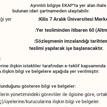
ye EKAP’ta yer alan ihale 
artnameden ulaşılabilir.
edileceği yer
:Kilis 7 Aralık Üniversitesi Me
m tarihi
:Yer tesliminden itibaren 60 (Alt
arihi
:Sözleşmenin imzalandığı tarihten i
arak işe başlanacaktır.
:
lerine ilişkin istekliler tarafından e-teklif kapsamınd
a ilişkin bilgi ve belgelere aşağıda yer verilmiştir:
olunduğunu gösteren bilgi ve belgeler:
ilerin yönetimindeki görevliler ile ilgisine göre, orta
ç)/üyelerine/kurucularına ilişkin bilgi ve belgeler.