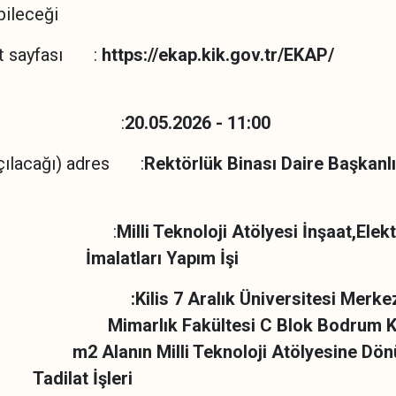
bileceği
et sayfası :
https://ekap.kik.gov.tr/EKAP/
Saati :
20.05.2026 - 11:00
 açılacağı) adres :
Rektörlük Binası Daire Başkanlı
 :
Milli Teknoloji Atölyesi İnşaat,El
ı Yapım İşi
ve miktarı
:Kilis 7 Aralık Üniversitesi Me
tesi C Blok Bodrum Katın
li Teknoloji Atölyesine 
İşleri