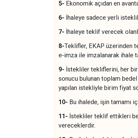
5-
Ekonomik açıdan en avantajl
6-
İhaleye sadece yerli isteklil
7-
İhaleye teklif verecek olan
8-
Teklifler, EKAP üzerinden te
e-imza ile imzalanarak ihale 
9-
İstekliler tekliflerini, her b
sonucu bulunan toplam bedel ü
yapılan istekliyle birim fiyat
10-
Bu ihalede, işin tamamı içi
11-
İstekliler teklif ettikler
vereceklerdir.