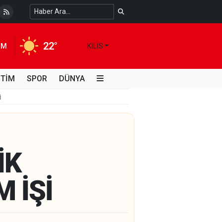
 Temiz Suya Erişimde Kalıcı Bir Çözüm
4 HAFTA ÖNCE
22°
IM
KILIS
İTİM
SPOR
DÜNYA
İ
İK
 İŞİ