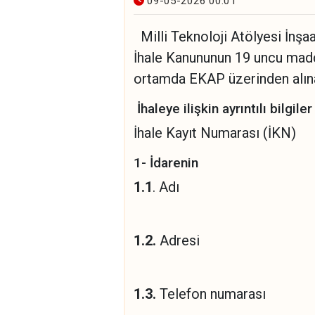
09-05-2026 00:01
Milli Teknoloji Atölyesi İnşaa
İhale Kanununun 19 uncu madde
ortamda EKAP üzerinden alına
İhaleye ilişkin ayrıntılı bilgil
İhale Kayıt Numarası
1- İdarenin
1.1
. Adı
TEKNİK DAİ
1.2.
Adres
NO:84 KİL
1.3.
Telefon numa