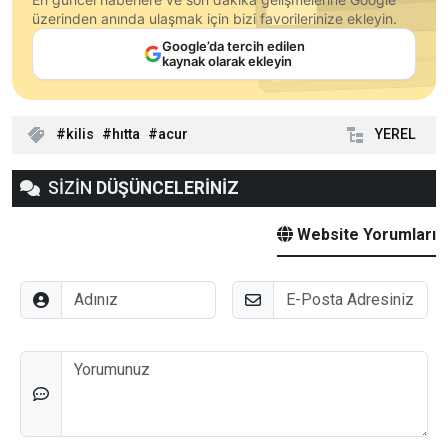
üzerinden anında ulaşmak için bizi favorilerinize ekleyin.
Google’da tercih edilen
kaynak olarak ekleyin
kilis
hıtta
acur
YEREL
SİZİN
DÜŞÜNCELERİNİZ
Website Yorumları
Adınız
E-Posta
Düşünceleriniz