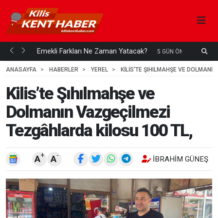
ani mi...
Emekli Farkları Ne Zaman Yatacak?
5 GÜN ÖNCE
ANASAYFA
HABERLER
YEREL
KILIS’TE ŞIHILMAHŞE VE DOLMANI
Kilis’te Şıhılmahşe ve
Dolmanın Vazgeçilmezi
Tezgâhlarda kilosu 100 TL,
+
-
A
A
İBRAHIM GÜNEŞ