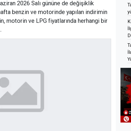
 Haziran 2026 Salı gününe de değişiklik
T
afta benzin ve motorinde yapılan indirimin
y
in, motorin ve LPG fiyatlarında herhangi bir
K
İ
.
D
T
İ
Y