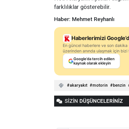
farklılıklar gösterebilir.
Haber: Mehmet Reyhanlı
Haberlerimizi Google’d
En güncel haberlere ve son dakika 
üzerinden anında ulaşmak için bizi f
Google’da tercih edilen
kaynak olarak ekleyin
akaryakıt
motorin
benzin
SİZİN
DÜŞÜNCELERİNİZ