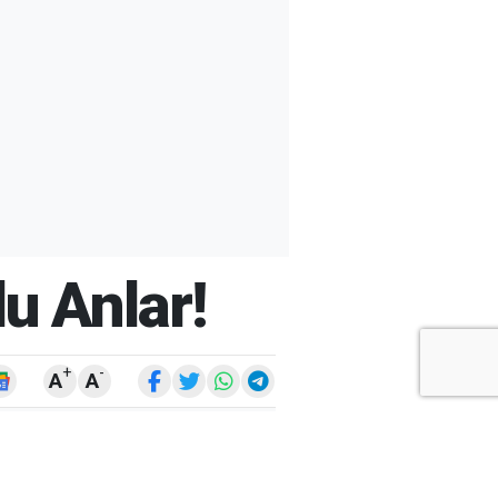
u Anlar!
+
-
A
A
ARŞİV
ARAMA