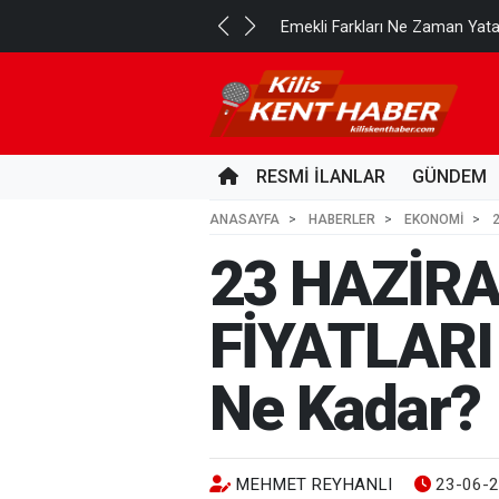
..
Emekli Farkları Ne Zaman Yat
19 SAAT ÖNCE
RESMİ İLANLAR
GÜNDEM
ANASAYFA
HABERLER
EKONOMİ
23 HAZİRA
FİYATLARI 2
Ne Kadar?
MEHMET REYHANLI
23-06-2