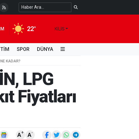
 Temiz Suya Erişimde Kalıcı Bir Çözüm
4 HAFTA ÖNCE
22°
IM
KILIS
İTİM
SPOR
DÜNYA
I NE KADAR?
İN, LPG
t Fiyatları
+
-
A
A