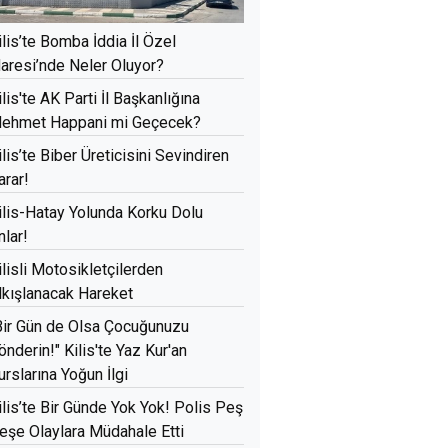
ilis’te Bomba İddia İl Özel
daresi’nde Neler Oluyor?
ilis'te AK Parti İl Başkanlığına
ehmet Happani mi Geçecek?
ilis’te Biber Üreticisini Sevindiren
arar!
ilis-Hatay Yolunda Korku Dolu
nlar!
ilisli Motosikletçilerden
lkışlanacak Hareket
Bir Gün de Olsa Çocuğunuzu
önderin!" Kilis'te Yaz Kur'an
urslarına Yoğun İlgi
ilis’te Bir Günde Yok Yok! Polis Peş
eşe Olaylara Müdahale Etti