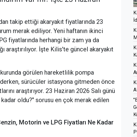
K
İ
dan takip ettiği akaryakıt fiyatlarında 23
um merak ediliyor. Yeni haftanın ikinci
K
M
G fiyatlarında herhangi bir zam ya da
K
 araştırılıyor. İşte Kilis'te güncel akaryakıt
K
K
iz kurunda görülen hareketlilik pompa
A
ederken, sürücüler istasyona gitmeden önce
K
A
larını araştırıyor. 23 Haziran 2026 Salı günü
e kadar oldu?" sorusu en çok merak edilen
"
G
K
Benzin, Motorin ve LPG Fiyatları Ne Kadar
K
P