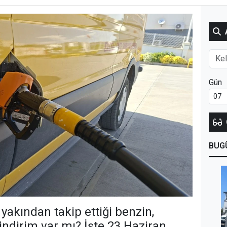
Gün
BUG
n yakından takip ettiği benzin,
ndirim var mı? İşte 23 Haziran