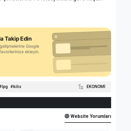
a Takip Edin
gelişmelerine Google
avorilerinize ekleyin.
lpg
kilis
EKONOMİ
Website Yorumları