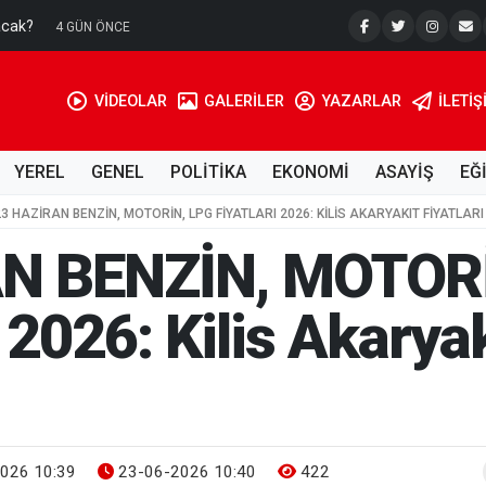
acak?
Su Kuyusu
4 GÜN ÖNCE
VİDEOLAR
GALERİLER
YAZARLAR
İLETIŞ
YEREL
GENEL
POLİTİKA
EKONOMİ
ASAYİŞ
EĞ
23 HAZİRAN BENZİN, MOTORİN, LPG FİYATLARI 2026: KILIS AKARYAKIT FIYATLAR
N BENZİN, MOTOR
026: Kilis Akaryakı
026 10:39
23-06-2026 10:40
422