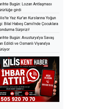
arihte Bugün: Lozan Antlaşması
ürürlüğe girdi
ilis'te Yaz Kur'an Kurslarına Yoğun
lgi: Bilal Habeş Camii'nde Çocuklara
ondurma Sürprizi!
arihte Bugün: Avusturya'ya Savaş
lan Edildi ve Osmanlı Viyana'ya
ürüyor