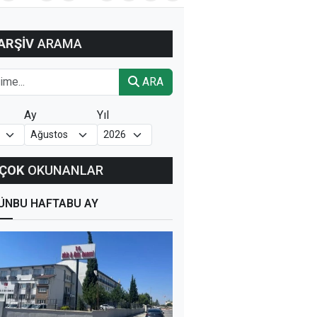
ARŞİV
ARAMA
ARA
Ay
Yıl
ÇOK
OKUNANLAR
ÜN
BU HAFTA
BU AY