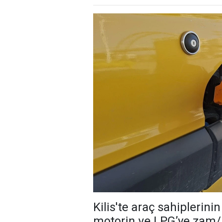
Kilis'te araç sahiplerini
motorin ve LPG’ye zam/i