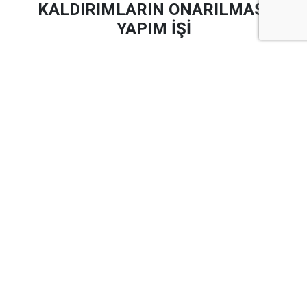
KALDIRIMLARIN ONARILMASI
YAPIM İŞİ
Şehrin Muhtelif Bölgelerine Kaldırım Yapılması ve
Bozulan Kaldırımların Onarılması Yapım İşi
yapım işi
4734 sayılı Kamu İhale Kanununun 19 uncu maddesine
göre açık ihale usulü ile ihale edilecek olup, teklifler
sadece elektronik ortamda EKAP üzerinden alınacaktır.
İhaleye ilişkin ayrıntılı bilgiler aşağıda yer almaktadır:
İhale Kayıt Numarası (İKN)
:
2026/1467734
1- İdarenin
1.1.
Adı
:
KİLİS BELEDİYE
BAŞKANLIĞI FEN İŞLERİ