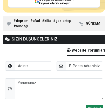
kaynak olarak ekleyin
deprem
afad
kilis
gaziantep
GÜNDEM
nurdağı
SİZİN
DÜŞÜNCELERİNİZ
Website Yorumları
Adınız
E-Posta
Düşünceleriniz