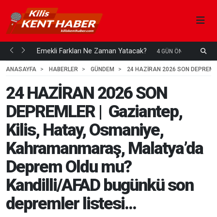
ani mi...
Emekli Farkları Ne Zaman Yatacak?
S
4 GÜN ÖNCE
H
ANASAYFA
HABERLER
GÜNDEM
24 HAZİRAN 2026 SON DEPREML
24 HAZİRAN 2026 SON
DEPREMLER | Gaziantep,
Kilis, Hatay, Osmaniye,
Kahramanmaraş, Malatya’da
Deprem Oldu mu?
Kandilli/AFAD bugünkü son
depremler listesi...