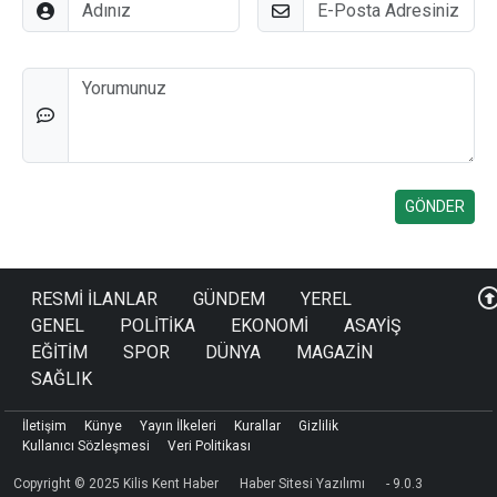
Adınız
E-Posta
Düşünceleriniz
RESMİ İLANLAR
GÜNDEM
YEREL
GENEL
POLİTİKA
EKONOMİ
ASAYİŞ
EĞİTİM
SPOR
DÜNYA
MAGAZİN
SAĞLIK
İletişim
Künye
Yayın İlkeleri
Kurallar
Gizlilik
Kullanıcı Sözleşmesi
Veri Politikası
Copyright © 2025 Kilis Kent Haber
Haber Sitesi Yazılımı
- 9.0.3