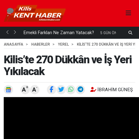
ani mi...
Emekli Farkları Ne Zaman Yatacak?
5 GÜN ÖNCE
ANASAYFA
HABERLER
YEREL
KILIS’TE 270 DÜKKÂN VE İŞ YERI YI
Kilis’te 270 Dükkân ve İş Yeri
Yıkılacak
+
-
A
A
İBRAHIM GÜNEŞ