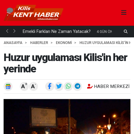
ani mi...
Emekli Farkları Ne Zaman Yatacak?
S
4 GÜN ÖNCE
H
ANASAYFA
HABERLER
EKONOMİ
HUZUR UYGULAMASI KILIS'IN HE
Huzur uygulaması Kilis'in her
yerinde
+
-
A
A
HABER MERKEZI