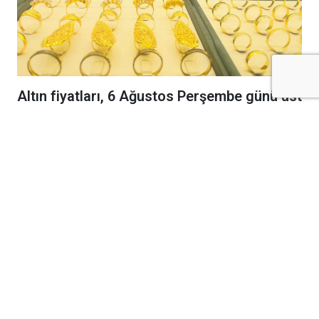
Altın fiyatları, 6 Ağustos Perşembe günü üst
üste dördüncü işlem gününde de yükselişini
sürdürdü ve son 7 haftanın en yüksek
seviyesine ulaştı.
Ons altın günlük bazda yüzde 1'e varan artışla
4.285 dolara çıkarken, bu hareketlilik yurt içi
piyasalara da yansıdı ve gram altın 6.500 TL
sınırını geçti.
Güncel Fiyatlar
Piyasalarda gram altın 6.510-6.585 TL