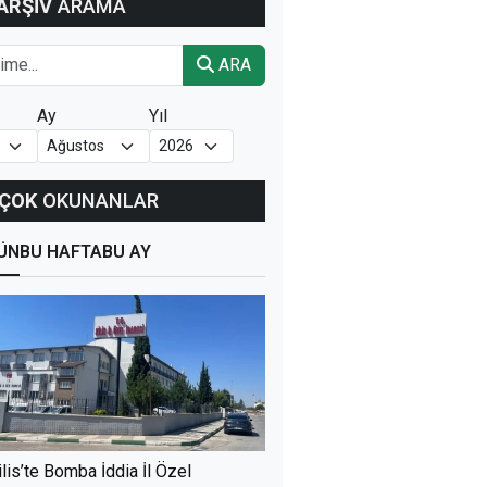
ARŞİV
ARAMA
ARA
Ay
Yıl
ÇOK
OKUNANLAR
ÜN
BU HAFTA
BU AY
ilis’te Bomba İddia İl Özel