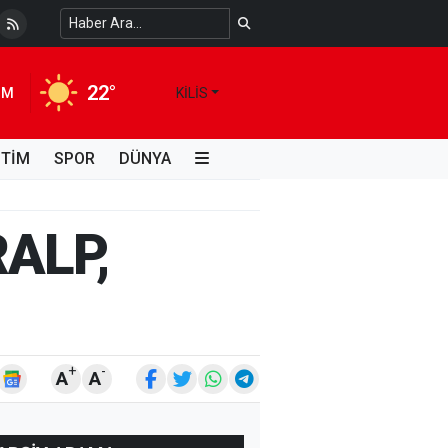
a: Bursa Büyükşehir Belediyesi AK Parti'ye...
4 AY ÖNCE
22°
IM
KILIS
İTİM
SPOR
DÜNYA
ALP,
+
-
A
A