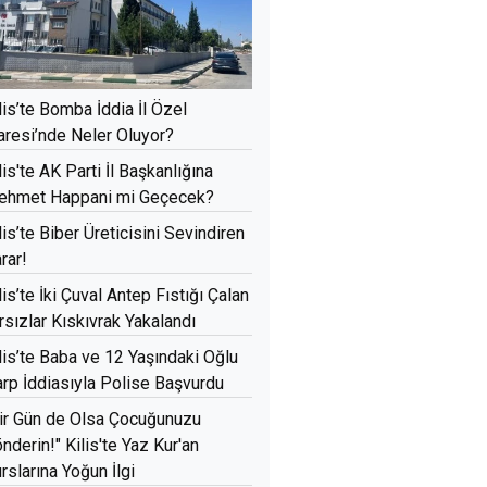
lis’te Bomba İddia İl Özel
aresi’nde Neler Oluyor?
lis'te AK Parti İl Başkanlığına
ehmet Happani mi Geçecek?
lis’te Biber Üreticisini Sevindiren
rar!
lis’te İki Çuval Antep Fıstığı Çalan
rsızlar Kıskıvrak Yakalandı
lis’te Baba ve 12 Yaşındaki Oğlu
rp İddiasıyla Polise Başvurdu
ir Gün de Olsa Çocuğunuzu
nderin!" Kilis'te Yaz Kur'an
rslarına Yoğun İlgi