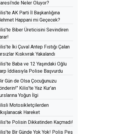
daresi’nde Neler Oluyor?
ilis'te AK Parti İl Başkanlığına
ehmet Happani mi Geçecek?
ilis’te Biber Üreticisini Sevindiren
arar!
ilis’te İki Çuval Antep Fıstığı Çalan
ırsızlar Kıskıvrak Yakalandı
ilis’te Baba ve 12 Yaşındaki Oğlu
arp İddiasıyla Polise Başvurdu
Bir Gün de Olsa Çocuğunuzu
önderin!" Kilis'te Yaz Kur'an
urslarına Yoğun İlgi
ilisli Motosikletçilerden
lkışlanacak Hareket
ilis’te Polisin Dikkatinden Kaçmadı!
ilis’te Bir Günde Yok Yok! Polis Peş