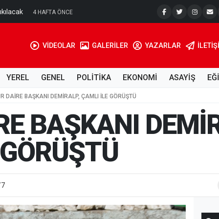
ldu? İşte o karar!
Son Dakik
3 AY ÖNCE
VİDEOLAR
GALERİLER
YAZARLAR
İLETIŞ
YEREL
GENEL
POLİTİKA
EKONOMİ
ASAYİŞ
EĞ
UR DAİRE BAŞKANI DEMİRALP, ÇAMLI İLE GÖRÜŞTÜ
RE BAŞKANI DEMİR
E GÖRÜŞTÜ
77