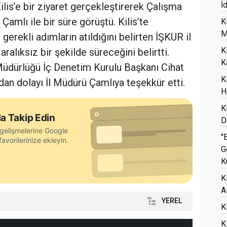
İ
ilis’e bir ziyaret gerçekleştirerek Çalışma
amlı ile bir süre görüştü. Kilis’te
K
M
gerekli adımların atıldığını belirten İŞKUR il
K
alıksız bir şekilde süreceğini belirtti.
K
üdürlüğü İç Denetim Kurulu Başkanı Cihat
K
dan dolayı İl Müdürü Çamlıya teşekkür etti.
H
K
a Takip Edin
D
gelişmelerine Google
"
avorilerinize ekleyin.
G
K
K
A
YEREL
K
K