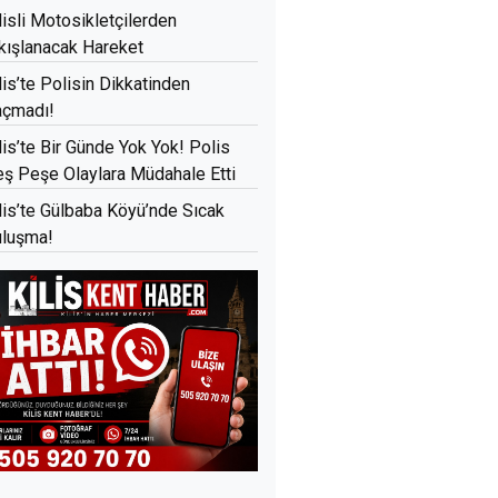
lisli Motosikletçilerden
kışlanacak Hareket
lis’te Polisin Dikkatinden
açmadı!
lis’te Bir Günde Yok Yok! Polis
ş Peşe Olaylara Müdahale Etti
lis’te Gülbaba Köyü’nde Sıcak
luşma!