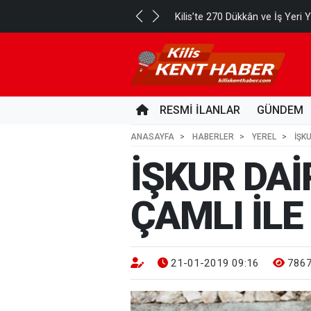
Kurban Bayramı tatili kaç gün o
NCE
RESMİ İLANLAR
GÜNDEM
ANASAYFA
HABERLER
YEREL
İŞK
İŞKUR DAİ
ÇAMLI İL
21-01-2019 09:16
786