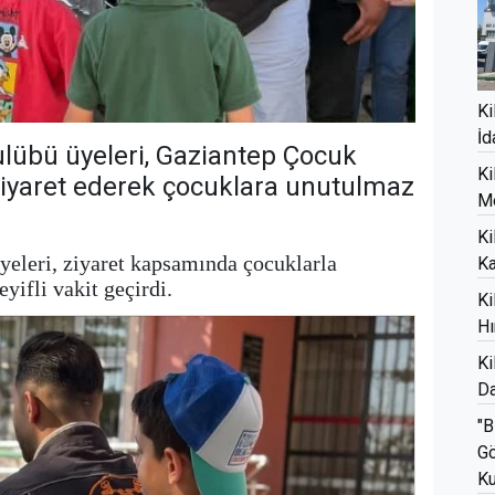
Ki
İd
ulübü üyeleri, Gaziantep Çocuk
Ki
yaret ederek çocuklara unutulmaz
M
Ki
yeleri, ziyaret kapsamında çocuklarla
Ka
eyifli vakit geçirdi.
Ki
Hı
Ki
Da
"B
Gö
Ku