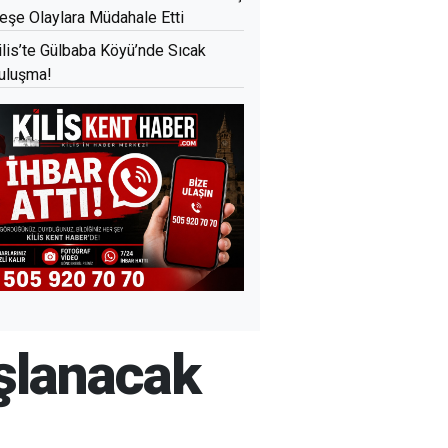
eşe Olaylara Müdahale Etti
ilis’te Gülbaba Köyü’nde Sıcak
uluşma!
ışlanacak