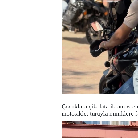
Çocuklara çikolata ikram eden
motosiklet turuyla miniklere f