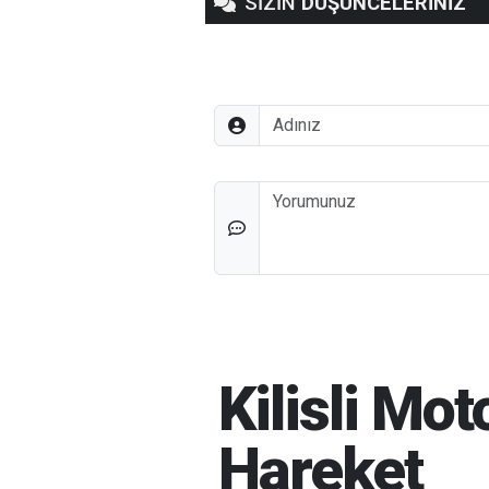
SİZİN
DÜŞÜNCELERİNİZ
Adınız
Düşünceleriniz
Kilisli Mo
Hareket