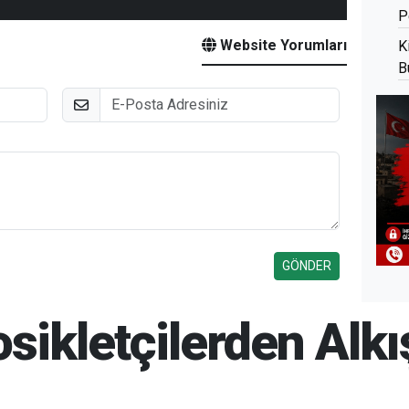
P
Website Yorumları
K
B
E-Posta
tosikletçilerden Alk