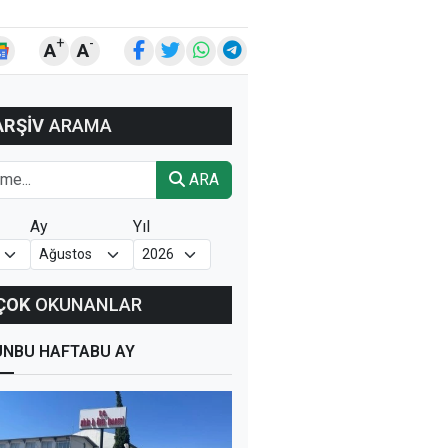
+
-
A
A
ARŞİV
ARAMA
ARA
Ay
Yıl
ÇOK
OKUNANLAR
ÜN
BU HAFTA
BU AY