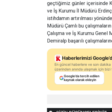
geçtiğimiz günler içerisinde K
ve İş Kurumu İl Müdürü Erdinç Ç
istihdamın artırılması yönünde 
Müdürü Çamlı bu çalışmaların ar
Çalışma ve İş Kurumu Genel M
Demiralp başarılı çalışmaların
Haberlerimizi Google’d
En güncel haberlere ve son dakika 
üzerinden anında ulaşmak için bizi f
Google’da tercih edilen
kaynak olarak ekleyin