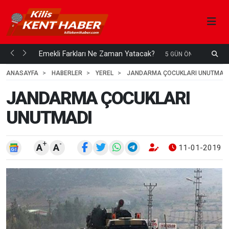
ani mi...
Emekli Farkları Ne Zaman Yatacak?
S
5 GÜN ÖNCE
H
ANASAYFA
HABERLER
YEREL
JANDARMA ÇOCUKLARI UNUTMAD
JANDARMA ÇOCUKLARI
UNUTMADI
+
-
A
A
11-01-2019 0