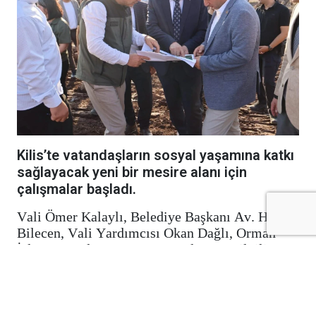
Kilis’te vatandaşların sosyal yaşamına katkı
sağlayacak yeni bir mesire alanı için
çalışmalar başladı.
Vali Ömer Kalaylı, Belediye Başkanı Av. Hakan
Bilecen, Vali Yardımcısı Okan Dağlı, Orman
İşletme Müdürü Cem Mete Yılmaz ve ilgili
kurum yetkilileriyle birlikte Seve Barajı’nın
arka kısmında yapımı süren mesire alanında
incelemelerde bulundu.