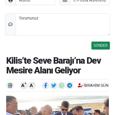
Düşünceleriniz
Kilis’te Seve Barajı’na Dev
Mesire Alanı Geliyor
+
-
A
A
İBRAHIM GÜNEŞ