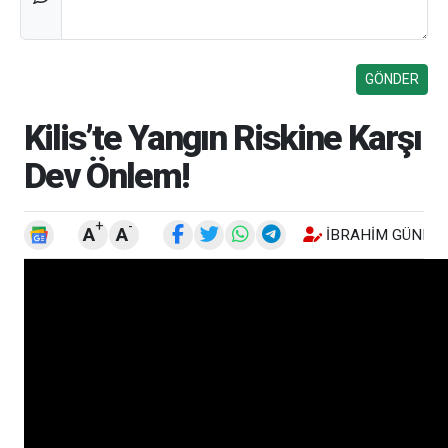
Kilis’te Yangın Riskine Karşı
Dev Önlem!
+
-
A
A
İBRAHIM GÜNEŞ