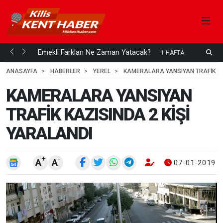
ani mi...
Emekli Farkları Ne Zaman Yatacak?
S
1 HAFTA ÖNCE
H
ANASAYFA
HABERLER
YEREL
KAMERALARA YANSIYAN TRAFİK KAZ
KAMERALARA YANSIYAN
TRAFİK KAZISINDA 2 KİŞİ
YARALANDI
+
-
A
A
07-01-2019 0