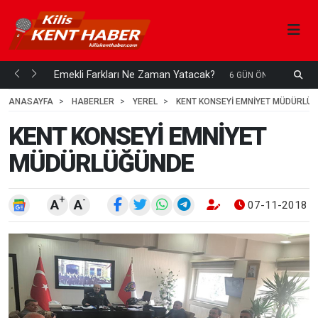
ani mi...
Emekli Farkları Ne Zaman Yatacak?
S
6 GÜN ÖNCE
H
ANASAYFA
HABERLER
YEREL
KENT KONSEYİ EMNİYET MÜDÜRLÜ
KENT KONSEYİ EMNİYET
MÜDÜRLÜĞÜNDE
+
-
A
A
07-11-2018 0