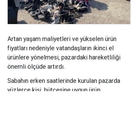
Artan yaşam maliyetleri ve yükselen ürün
fiyatları nedeniyle vatandaşların ikinci el
ürünlere yönelmesi, pazardaki hareketliliği
önemli ölçüde artırdı.
Sabahın erken saatlerinde kurulan pazarda
yüzlerce kişi, bütçesine uygun ürün
bulabilmek için tezgâhları tek tek dolaşıyor.
Pazarda ikinci el giyim ürünlerinden
ayakkabılara, elektronik eşyalardan mutfak
gereçlerine, oyuncaklardan kitaplara,
bisikletlerden küçük ev aletlerine kadar çok