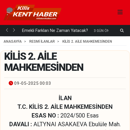
ani mi...
Emekli Farkları Ne Zaman Yatacak?
S
3 GÜN ÖNCE
H
ANASAYFA
RESMİ İLANLAR
KİLİS 2. AİLE MAHKEMESİNDEN
KİLİS 2. AİLE
MAHKEMESİNDEN
09-05-2025 00:03
İLAN
T.C. KİLİS 2. AİLE MAHKEMESİNDEN
ESAS NO
:
2024/500 Esas
DAVALI
:
ALTYNAI ASAKAEVA Ebulüle Mah.