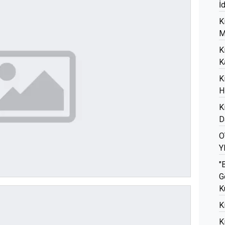
İ
K
M
K
K
K
H
K
D
O
Y
"
G
K
K
K