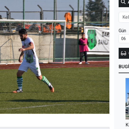
Gün
BUG
K