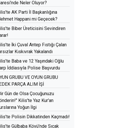
daresi’nde Neler Oluyor?
ilis'te AK Parti İl Başkanlığına
ehmet Happani mi Geçecek?
ilis’te Biber Üreticisini Sevindiren
arar!
ilis’te İki Çuval Antep Fıstığı Çalan
ırsızlar Kıskıvrak Yakalandı
ilis’te Baba ve 12 Yaşındaki Oğlu
arp İddiasıyla Polise Başvurdu
YUN GRUBU VE OYUN GRUBU
EDEK PARÇA ALIM İŞİ
Bir Gün de Olsa Çocuğunuzu
önderin!" Kilis'te Yaz Kur'an
urslarına Yoğun İlgi
ilis’te Polisin Dikkatinden Kaçmadı!
ilis’te Gülbaba Köyü’nde Sıcak