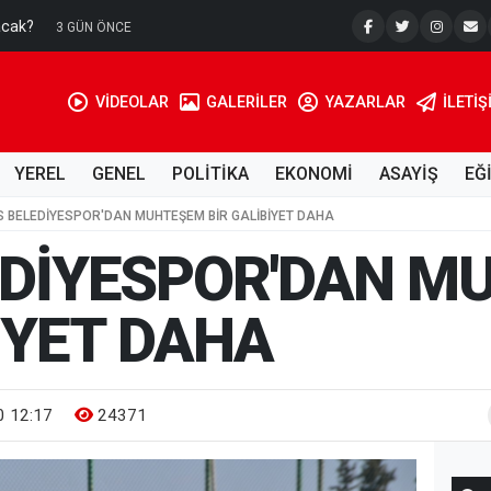
acak?
Su Kuyusu
3 GÜN ÖNCE
VİDEOLAR
GALERİLER
YAZARLAR
İLETIŞ
YEREL
GENEL
POLİTİKA
EKONOMİ
ASAYİŞ
EĞ
İS BELEDİYESPOR'DAN MUHTEŞEM BİR GALİBİYET DAHA
LEDİYESPOR'DAN 
İYET DAHA
 12:17
24371