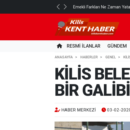
..
Emekli Farkları Ne Zaman Yat
5 SAAT ÖNCE
RESMİ İLANLAR
GÜNDEM
ANASAYFA
HABERLER
GENEL
KİL
KİLİS BE
BİR GALİB
HABER MERKEZI
03-02-2020