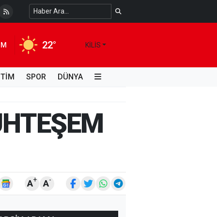
 Temiz Suya Erişimde Kalıcı Bir Çözüm
4 HAFTA ÖNCE
22°
IM
KILIS
İTİM
SPOR
DÜNYA
MUHTEŞEM
+
-
A
A