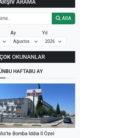
ARŞİV
ARAMA
ARA
Ay
Yıl
ÇOK
OKUNANLAR
ÜN
BU HAFTA
BU AY
ilis’te Bomba İddia İl Özel