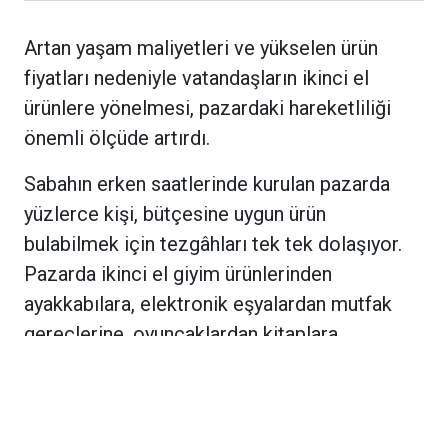
Artan yaşam maliyetleri ve yükselen ürün
fiyatları nedeniyle vatandaşların ikinci el
ürünlere yönelmesi, pazardaki hareketliliği
önemli ölçüde artırdı.
Sabahın erken saatlerinde kurulan pazarda
yüzlerce kişi, bütçesine uygun ürün
bulabilmek için tezgâhları tek tek dolaşıyor.
Pazarda ikinci el giyim ürünlerinden
ayakkabılara, elektronik eşyalardan mutfak
gereçlerine, oyuncaklardan kitaplara,
bisikletlerden küçük ev aletlerine kadar çok
sayıda ürün satışa sunuluyor. Bazı tezgâhlarda
ise antika niteliği taşıyan eşyalar, eski plaklar,