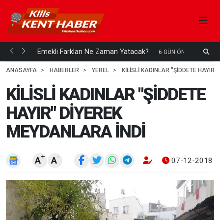
ani mi...
Emekli Farkları Ne Zaman Yatacak?
S
6 GÜN ÖNCE
H
ANASAYFA
HABERLER
YEREL
KİLİSLİ KADINLAR "ŞİDDETE HAYIR
KİLİSLİ KADINLAR "ŞİDDETE
HAYIR" DİYEREK
MEYDANLARA İNDİ
+
-
A
A
07-12-2018 1