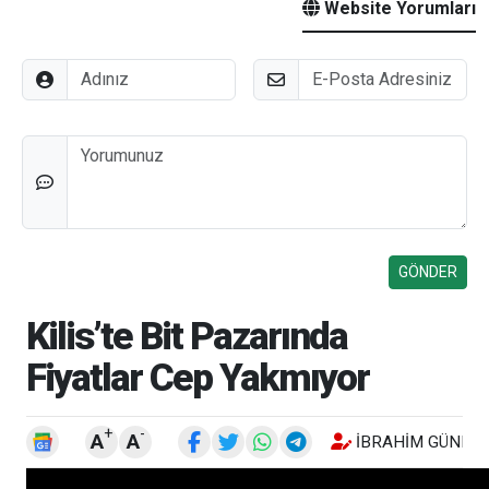
Website Yorumları
Adınız
E-Posta
Düşünceleriniz
Kilis’te Bit Pazarında
Fiyatlar Cep Yakmıyor
+
-
A
A
İBRAHIM GÜNEŞ