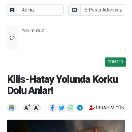
Adınız
E-Posta
Düşünceleriniz
Kilis-Hatay Yolunda Korku
Dolu Anlar!
+
-
A
A
İBRAHIM GÜNEŞ