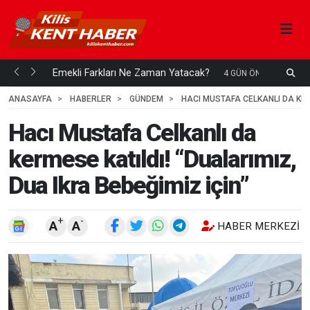
ani mi...
Emekli Farkları Ne Zaman Yatacak?
S
4 GÜN ÖNCE
H
ANASAYFA
HABERLER
GÜNDEM
HACI MUSTAFA CELKANLI DA KERM
Hacı Mustafa Celkanlı da
kermese katıldı! “Dualarımız,
Dua Ikra Bebeğimiz için”
+
-
A
A
HABER MERKEZI