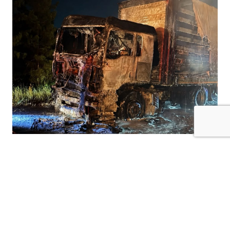
Kilis-Hatay Karayolu’nda seyir halindeki bir
tır, henüz belirlenemeyen bir nedenle çıkan
yangında alevlere teslim oldu.
Gece saatlerinde meydana gelen olay,
karayolunda kısa süreli paniğe neden oldu.
Edinilen bilgilere göre, seyir halindeki tırdan