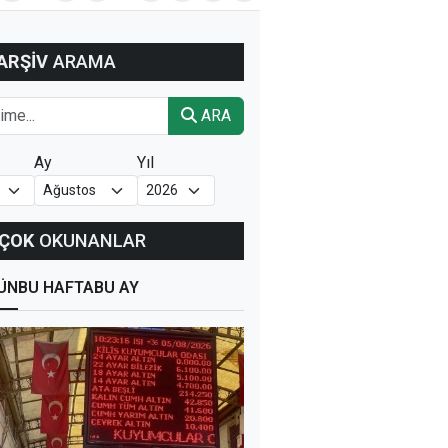
ARŞİV
ARAMA
ARA
Ay
Yıl
ÇOK
OKUNANLAR
ÜN
BU HAFTA
BU AY