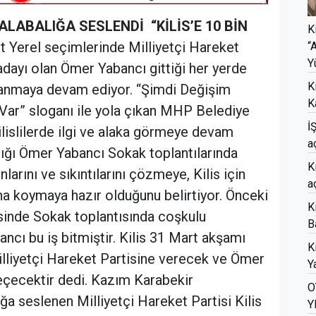
ALABALIĞA SESLENDİ
“KİLİS’E 10 BİN
K
 Yerel seçimlerinde Milliyetçi Hareket
“
Y
adayı olan Ömer Yabancı gittiği her yerde
K
şılanmaya devam ediyor. “Şimdi Değişim
K
Var” sloganı ile yola çıkan MHP Belediye
İ
islilerde ilgi ve alaka görmeye devam
a
astığı Ömer Yabancı Sokak toplantılarında
K
larını ve sıkıntılarını çözmeye, Kilis için
a
tına koymaya hazır olduğunu belirtiyor. Önceki
K
inde Sokak toplantısında coşkulu
B
ncı bu iş bitmiştir. Kilis 31 Mart akşamı
K
illiyetçi Hareket Partisine verecek ve Ömer
Ya
eçecektir dedi. Kazım Karabekir
O
a seslenen Milliyetçi Hareket Partisi Kilis
Y