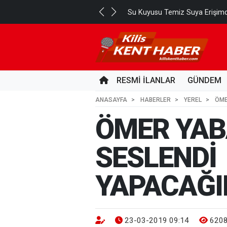
Su Kuyusu Temiz Suya Erişimd
RESMİ İLANLAR
GÜNDEM
ANASAYFA
HABERLER
YEREL
ÖME
ÖMER YAB
SESLENDİ 
YAPACAĞI
23-03-2019 09:14
620