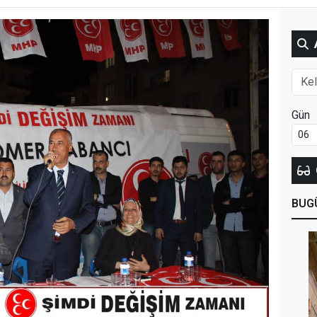
Gün
BUG