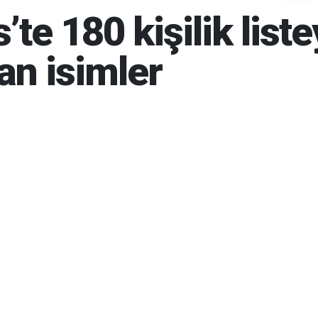
’te 180 kişilik liste
an isimler
6 17:39
05-08-2026 17:45
876
Gün