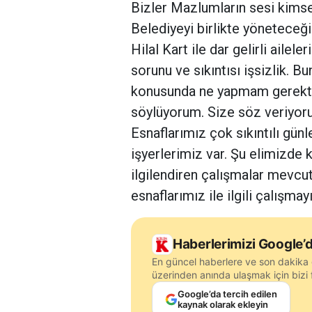
Bizler Mazlumların sesi kimse
Belediyeyi birlikte yöneteceğiz
Hilal Kart ile dar gelirli ailel
sorunu ve sıkıntısı işsizlik. B
konusunda ne yapmam gerektiğ
söylüyorum. Size söz veriyoru
Esnaflarımız çok sıkıntılı gün
işyerlerimiz var. Şu elimizde 
ilgilendiren çalışmalar mevcu
esnaflarımız ile ilgili çalı
Haberlerimizi Google’d
En güncel haberlere ve son dakika 
üzerinden anında ulaşmak için bizi f
Google’da tercih edilen
kaynak olarak ekleyin