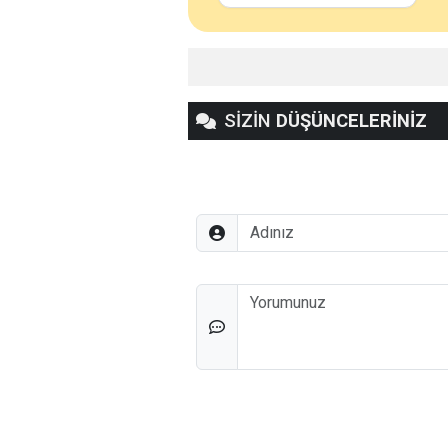
SİZİN
DÜŞÜNCELERİNİZ
Adınız
Düşünceleriniz