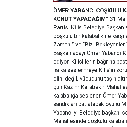
ÖMER YABANCI COŞKULU K
KONUT YAPACAĞIM”
31 Mart
Partisi Kilis Belediye Başkan 
coşkulu bir kalabalık ile kar
Zamanı” ve “Bizi Bekleyenler 
Başkan adayı Ömer Yabancı Kil
ediyor. Kilislilerin bağrına b
halka seslenmeye Kilis’in sorun
elini değil, vücudunu taşın al
gün Kazım Karabekir Mahalles
kalabalığa seslenen Ömer Yaba
sandıkları patlatacak oyunu M
Yabancı’yı Belediye başkanı s
Mahallesinde coşkulu kalabalığ