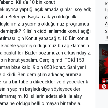
bancı Kilis’e 10 bin konut
K
ek ayrıca yaptığı açıklamada şunları söyledi;
f
daha Belediye Başkan adayı olduğu ilk
C
daşlarımızla yapmış olduğumuz programda
A
 demiştik? Kilis’in ciddi anlamda konut açığı
S
T
patılması için Konut yapacağız. 10 Bin konut
lelacele yapmış olduğumuz bu açıklamanın
ma başlatıldı. Bizler sözümüzün arkasındayız.
10 bin konut yapalım. Gerçi şimdi TOKİ 150
zaman bize kaldı 9 bin 850 konut. Sahi yeni
la dikildi. Ben demiştim arkadaşlarımıza
 kala bir tabela dikecekler ve diyecekler ki
sinin yapımı başladı diye söyleyecekler
mamışım. Kilislilerin adeta aklı ile alay
i ama ne olduğu belli olmayan bir tabela.