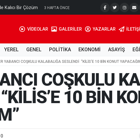
e Kalıcı Bir Çözüm
Ahmet Tell
3 HAFTA ÖNCE
VİDEOLAR
GALERİLER
YAZARLAR
İLETIŞ
YEREL
GENEL
POLİTİKA
EKONOMİ
ASAYİŞ
EĞ
R YABANCI COŞKULU KALABALIĞA SESLENDİ “KİLİS’E 10 BİN KONUT YAPACAĞI
ANCI COŞKULU K
“KİLİS’E 10 BİN K
M”
80