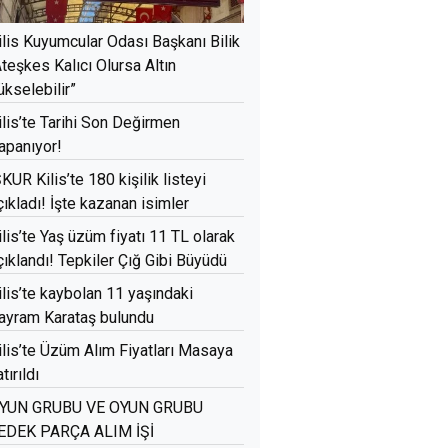
ilis Kuyumcular Odası Başkanı Bilik
Ateşkes Kalıcı Olursa Altın
ükselebilir”
ilis’te Tarihi Son Değirmen
apanıyor!
ŞKUR Kilis’te 180 kişilik listeyi
çıkladı! İşte kazanan isimler
ilis’te Yaş üzüm fiyatı 11 TL olarak
çıklandı! Tepkiler Çığ Gibi Büyüdü
ilis’te kaybolan 11 yaşındaki
ayram Karataş bulundu
ilis’te Üzüm Alım Fiyatları Masaya
tırıldı
YUN GRUBU VE OYUN GRUBU
EDEK PARÇA ALIM İŞİ