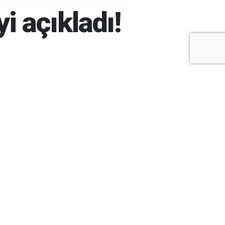
yi açıkladı!
+
-
A
A
ARŞİV
ARAMA
ARA
Ay
Yıl
ÇOK
OKUNANLAR