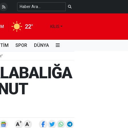
i Kimdir, Hayatı ve Unutulmaz Eserleri Türk...
4 HAFTA ÖNCE
22°
IM
KILIS
İTİM
SPOR
DÜNYA
M”
ALABALIĞA
ONUT
+
-
A
A