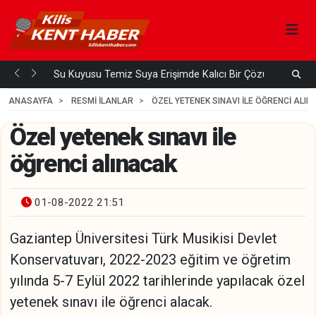
Su Kuyusu Temiz Suya Erişimde Kalıcı Bir Çözüm
A
 ÖNCE
4
HAFTA ÖNCE
ANASAYFA
RESMİ İLANLAR
ÖZEL YETENEK SINAVI ILE ÖĞRENCI ALI
Özel yetenek sınavı ile
öğrenci alınacak
01-08-2022 21:51
Gaziantep Üniversitesi Türk Musikisi Devlet
Konservatuvarı, 2022-2023 eğitim ve öğretim
yılında 5-7 Eylül 2022 tarihlerinde yapılacak özel
yetenek sınavı ile öğrenci alacak.