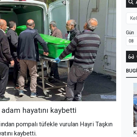
Gün
BUG
 adam hayatını kaybetti
fından pompalı tüfekle vurulan Hayri Taşkın
atını kaybetti.
K