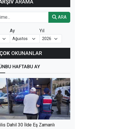
ARŞİV
ARAMA
ARA
Ay
Yıl
ÇOK
OKUNANLAR
ÜN
BU HAFTA
BU AY
ilis Dahil 30 İlde Eş Zamanlı