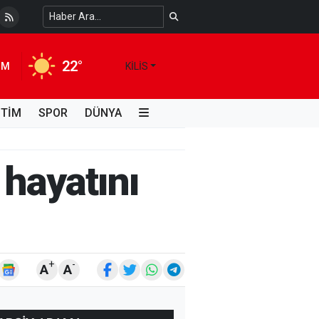
22°
IM
KILIS
İTİM
SPOR
DÜNYA
hayatını
+
-
A
A