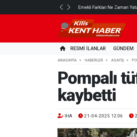
..
Emekli Farkları Ne Zaman Yat
2 GÜN ÖNCE
RESMİ İLANLAR
GÜNDEM
ANASAYFA
HABERLER
ASAYİŞ
PO
Pompalı tü
kaybetti
IHA
21-04-2025 12:06
2