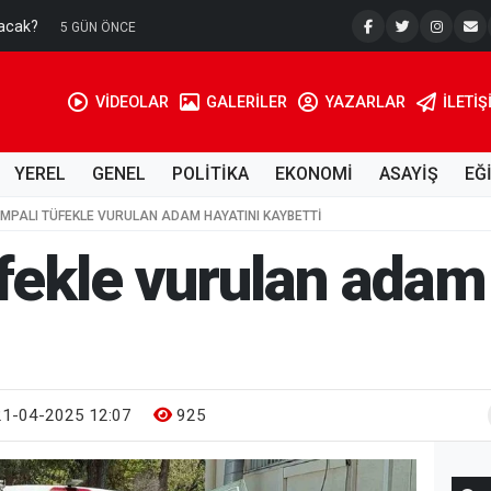
acak?
5 GÜN ÖNCE
VİDEOLAR
GALERİLER
YAZARLAR
İLETIŞ
YEREL
GENEL
POLİTİKA
EKONOMİ
ASAYİŞ
EĞ
MPALI TÜFEKLE VURULAN ADAM HAYATINI KAYBETTI
fekle vurulan adam 
1-04-2025 12:07
925