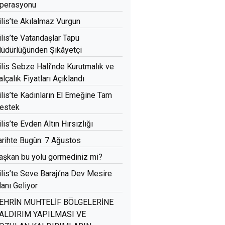
perasyonu
ilis’te Akılalmaz Vurgun
ilis’te Vatandaşlar Tapu
üdürlüğünden Şikâyetçi
ilis Sebze Hali’nde Kurutmalık ve
alçalık Fiyatları Açıklandı
ilis’te Kadınların El Emeğine Tam
estek
ilis’te Evden Altın Hırsızlığı
arihte Bugün: 7 Ağustos
aşkan bu yolu görmediniz mi?
ilis’te Seve Barajı’na Dev Mesire
lanı Geliyor
EHRİN MUHTELİF BÖLGELERİNE
ALDIRIM YAPILMASI VE