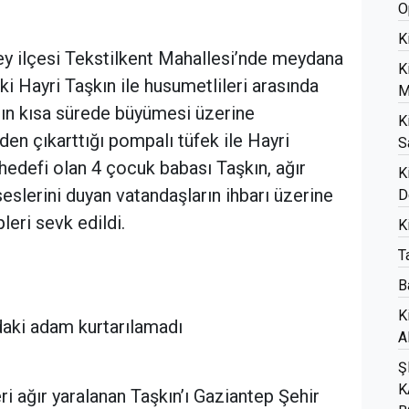
O
K
ey ilçesi Tekstilkent Mahallesi’nde meydana
K
ki Hayri Taşkın ile husumetlileri arasında
M
anın kısa sürede büyümesi üzerine
K
en çıkarttığı pompalı tüfek ile Hayri
S
 hedefi olan 4 çocuk babası Taşkın, ağır
K
 seslerini duyan vatandaşların ihbarı üzerine
D
leri sevk edildi.
K
T
B
K
daki adam kurtarılamadı
A
Ş
K
ri ağır yaralanan Taşkın’ı Gaziantep Şehir