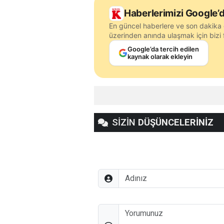
Haberlerimizi Google’d
En güncel haberlere ve son dakika 
üzerinden anında ulaşmak için bizi f
Google’da tercih edilen
kaynak olarak ekleyin
SİZİN
DÜŞÜNCELERİNİZ
Adınız
Düşünceleriniz