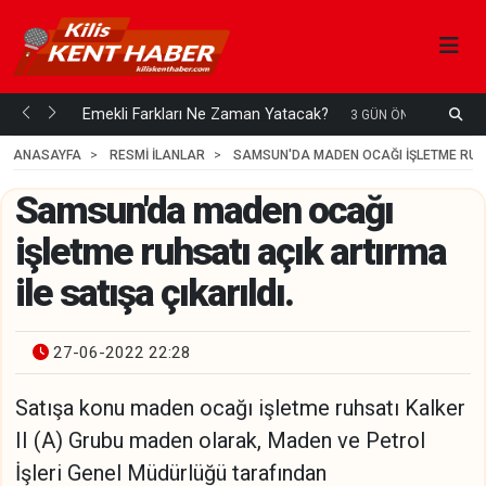
ani mi...
Emekli Farkları Ne Zaman Yatacak?
S
3 GÜN ÖNCE
H
ANASAYFA
RESMİ İLANLAR
SAMSUN'DA MADEN OCAĞI IŞLETME RUHSA
Samsun'da maden ocağı
işletme ruhsatı açık artırma
ile satışa çıkarıldı.
27-06-2022 22:28
Satışa konu maden ocağı işletme ruhsatı Kalker
II (A) Grubu maden olarak, Maden ve Petrol
İşleri Genel Müdürlüğü tarafından