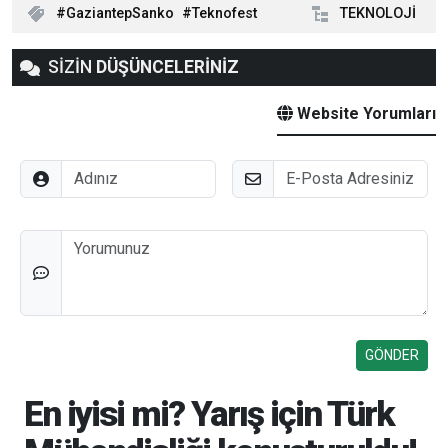
GaziantepSanko
Teknofest
TEKNOLOJİ
SİZİN
DÜŞÜNCELERİNİZ
Website Yorumları
Adınız
E-Posta
Düşünceleriniz
En iyisi mi? Yarış için Türk