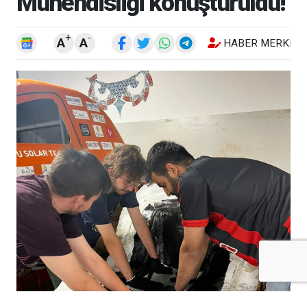
Mühendisliği konuşturuldu!
+
-
A
A
HABER MERKEZI