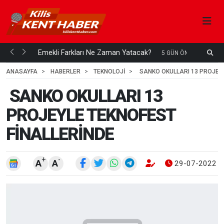
ani mi...
Emekli Farkları Ne Zaman Yatacak?
S
5 GÜN ÖNCE
H
ANASAYFA
HABERLER
TEKNOLOJİ
SANKO OKULLARI 13 PROJEYL
SANKO OKULLARI 13
PROJEYLE TEKNOFEST
FİNALLERİNDE
+
-
A
A
29-07-2022 1