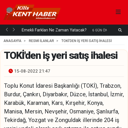
ani mi...
Emekli Farkları Ne Zaman Yatacak?
S
6 GÜN ÖNCE
H
ANASAYFA
RESMİ İLANLAR
TOKİ'DEN IŞ YERI SATIŞ IHALESI
TOKİ'den iş yeri satış ihalesi
15-08-2022 21:47
Toplu Konut İdaresi Başkanlığı (TOKİ), Trabzon,
Burdur, Çankırı, Diyarbakır, Düzce, İstanbul, İzmir,
Karabük, Karaman, Kars, Kırşehir, Konya,
Manisa, Mersin, Nevşehir, Osmaniye, Şanlıurfa,
Tekirdağ, Yozgat ve Zonguldak illerinde 204 iş