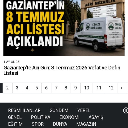
1 AY ÖNCE
Gaziantep'te Acı Gün: 8 Temmuz 2026 Vefat ve Defin
Listesi
2
3
4
5
6
7
8
9
10
11
12
›
RESMİ İLANLAR
GÜNDEM
YEREL
GENEL
POLİTİKA
EKONOMİ
ASAYİŞ
EĞİTİM
SPOR
DÜNYA
MAGAZİN