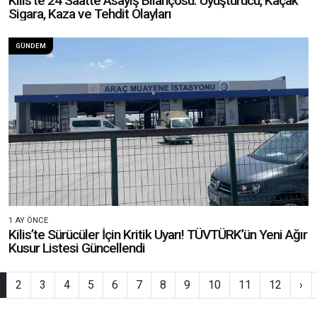
Kilis'te 24 Saatte Asayiş Bilançosu: Uyuşturucu, Kaçak
Sigara, Kaza ve Tehdit Olayları
GÜNDEM
1 AY ÖNCE
Kilis’te Sürücüler İçin Kritik Uyarı! TÜVTÜRK’ün Yeni Ağır
Kusur Listesi Güncellendi
2
3
4
5
6
7
8
9
10
11
12
›