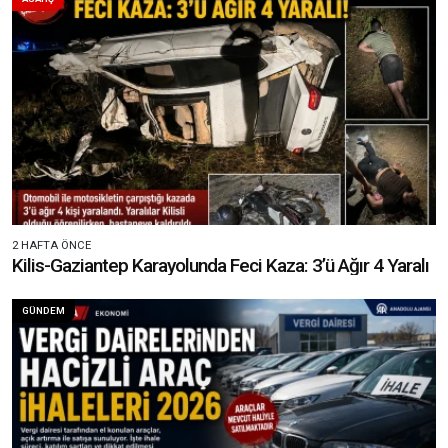
2 HAFTA ÖNCE
Kilis-Gaziantep Karayolunda Feci Kaza: 3’ü Ağır 4 Yaralı
GÜNDEM