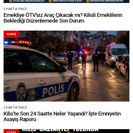
2 HAFTA ÖNCE
Emekliye ÖTV'siz Araç Çıkacak mı? Kilisli Emeklilerin
Beklediği Düzenlemede Son Durum
ASAYİŞ
2 HAFTA ÖNCE
Kilis'te Son 24 Saatte Neler Yaşandı? İşte Emniyetin
Asayiş Raporu
ASAYİŞ