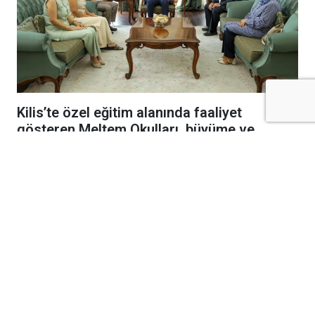
Kilis’te özel eğitim alanında faaliyet
gösteren Meltem Okulları, büyüme ve
gelişme hedefleri doğrultusunda yeni
kampüs yatırımını hayata geçiriyor.
Şeyh Muhammet Bedevi Hazretleri
Türbesi’nin alt tarafında yapımına başlanan
yeni kampüs için ilk kazma vuruldu.