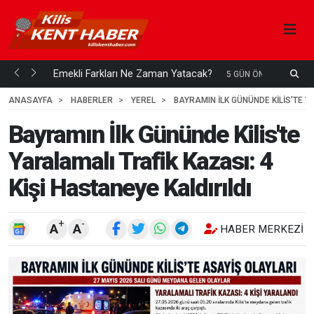
ani mi...
Emekli Farkları Ne Zaman Yatacak?
S
5 GÜN ÖNCE
H
ANASAYFA
HABERLER
YEREL
BAYRAMIN İLK GÜNÜNDE KILIS'TE Y
Bayramın İlk Gününde Kilis'te
Yaralamalı Trafik Kazası: 4
Kişi Hastaneye Kaldırıldı
+
-
A
A
HABER MERKEZI