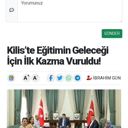
Düşünceleriniz
Kilis’te Eğitimin Geleceği
İçin İlk Kazma Vuruldu!
+
-
A
A
İBRAHIM GÜNEŞ