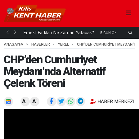
ani mi...
Emekli Farkları Ne Zaman Yatacak?
S
5 GÜN ÖNCE
H
ANASAYFA
HABERLER
YEREL
CHP’DEN CUMHURIYET MEYDANI’ND
CHP’den Cumhuriyet
Meydanı’nda Alternatif
Çelenk Töreni
+
-
A
A
HABER MERKEZI