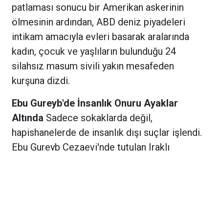
patlaması sonucu bir Amerikan askerinin
ölmesinin ardından, ABD deniz piyadeleri
intikam amacıyla evleri basarak aralarında
kadın, çocuk ve yaşlıların bulunduğu 24
silahsız masum sivili yakın mesafeden
kurşuna dizdi.
Ebu Gureyb'de İnsanlık Onuru Ayaklar
Altında
Sadece sokaklarda değil,
hapishanelerde de insanlık dışı suçlar işlendi.
Ebu Gureyb Cezaevi'nde tutulan Iraklı
mahkumlara Amerikan askerleri tarafından
yapılan sistematik işkenceler, cinsel
istismarlar ve aşağılayıcı muameleler dünya
basınına sızdığında küresel çapta bir infial