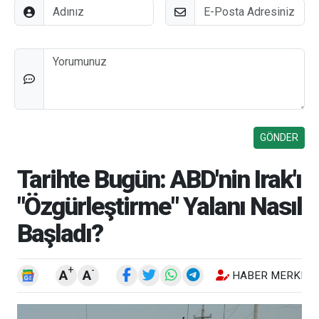
Adınız
E-Posta
Düşünceleriniz
Tarihte Bugün: ABD'nin Irak'ı
"Özgürleştirme" Yalanı Nasıl
Başladı?
+
-
A
A
HABER MERKEZI