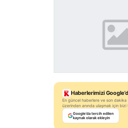
Haberlerimizi Google’d
En güncel haberlere ve son dakika 
üzerinden anında ulaşmak için bizi f
Google’da tercih edilen
kaynak olarak ekleyin