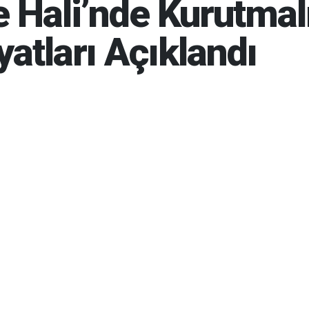
e Hali’nde Kurutmal
yatları Açıklandı
6 10:58
07-08-2026 11:15
968
Gün
BUG