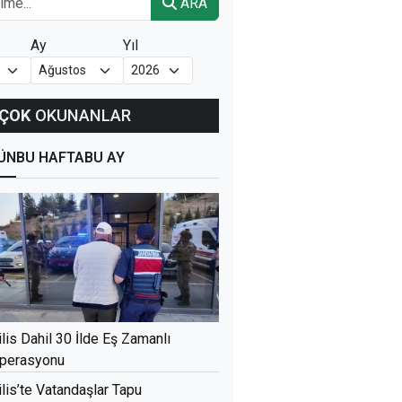
ARA
Ay
Yıl
ÇOK
OKUNANLAR
ÜN
BU HAFTA
BU AY
ilis Dahil 30 İlde Eş Zamanlı
perasyonu
ilis’te Vatandaşlar Tapu