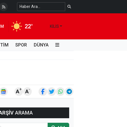
 Temiz Suya Erişimde Kalıcı Bir Çözüm
4 HAFTA ÖNCE
22°
IM
KILIS
İTİM
SPOR
DÜNYA
+
-
A
A
ARŞİV
ARAMA