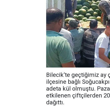
Bilecik’te geçtiğimiz a
ilçesine bağlı Soğucakp
adeta kül olmuştu. Paza
etkilenen çiftçilerden 2
dağıttı.