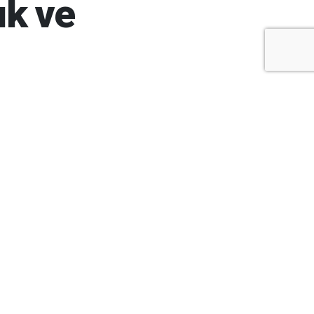
ık ve
+
-
A
A
ARŞİV
ARAMA
ARA
Ay
Yıl
ÇOK
OKUNANLAR
ÜN
BU HAFTA
BU AY