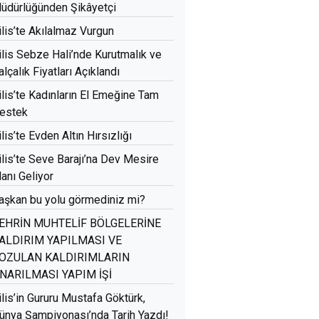
üdürlüğünden Şikâyetçi
ilis’te Akılalmaz Vurgun
ilis Sebze Hali’nde Kurutmalık ve
alçalık Fiyatları Açıklandı
ilis’te Kadınların El Emeğine Tam
estek
ilis’te Evden Altın Hırsızlığı
ilis’te Seve Barajı’na Dev Mesire
lanı Geliyor
aşkan bu yolu görmediniz mi?
EHRİN MUHTELİF BÖLGELERİNE
ALDIRIM YAPILMASI VE
OZULAN KALDIRIMLARIN
NARILMASI YAPIM İŞİ
ilis’in Gururu Mustafa Göktürk,
ünya Şampiyonası’nda Tarih Yazdı!