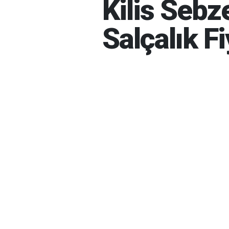
Kilis Sebz
Salçalık Fi
İBRAHIM GÜNEŞ
07-08-202