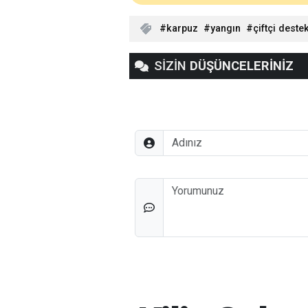
karpuz
yangın
çiftçi deste
SİZİN
DÜŞÜNCELERİNİZ
Adınız
Düşünceleriniz