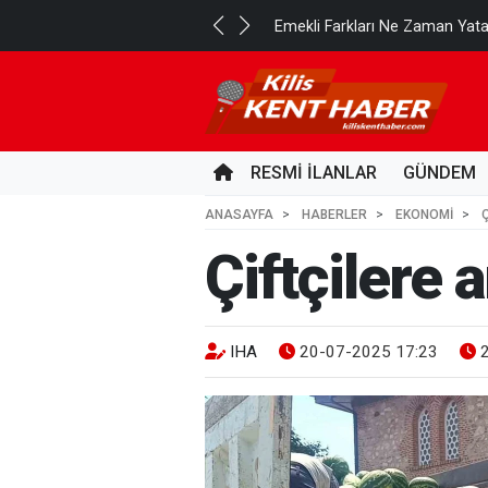
..
Emekli Farkları Ne Zaman Yat
2 GÜN ÖNCE
RESMİ İLANLAR
GÜNDEM
ANASAYFA
HABERLER
EKONOMİ
Çiftçilere 
IHA
20-07-2025 17:23
2