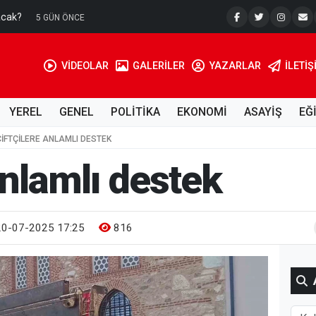
acak?
Su Kuyusu
5 GÜN ÖNCE
VİDEOLAR
GALERİLER
YAZARLAR
İLETIŞ
YEREL
GENEL
POLİTİKA
EKONOMİ
ASAYİŞ
EĞ
ÇIFTÇILERE ANLAMLI DESTEK
anlamlı destek
0-07-2025 17:25
816