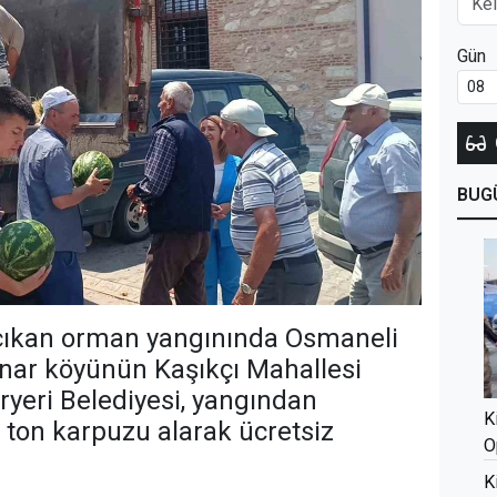
Gün
BUG
y çıkan orman yangınında Osmaneli
ınar köyünün Kaşıkçı Mahallesi
ryeri Belediyesi, yangından
K
0 ton karpuzu alarak ücretsiz
O
K