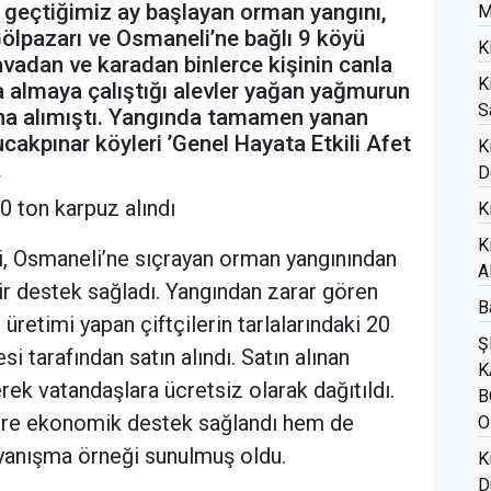
e geçtiğimiz ay başlayan orman yangını,
M
 Gölpazarı ve Osmaneli’ne bağlı 9 köyü
K
havadan ve karadan binlerce kişinin canla
K
na almaya çalıştığı alevler yağan yağmurun
S
tına alımıştı. Yangında tamamen yanan
akpınar köyleri ’Genel Hayata Etkili Afet
K
.
D
0 ton karpuz alındı
K
K
si, Osmaneli’ne sıçrayan orman yangınından
A
bir destek sağladı. Yangından zarar gören
B
üretimi yapan çiftçilerin tarlalarındaki 20
Ş
i tarafından satın alındı. Satın alınan
K
rek vatandaşlara ücretsiz olarak dağıtıldı.
B
ere ekonomik destek sağlandı hem de
O
ayanışma örneği sunulmuş oldu.
K
D