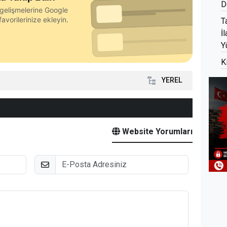
D
gelişmelerine Google
avorilerinize ekleyin.
T
İ
Y
K
YEREL
Website Yorumları
E-Posta