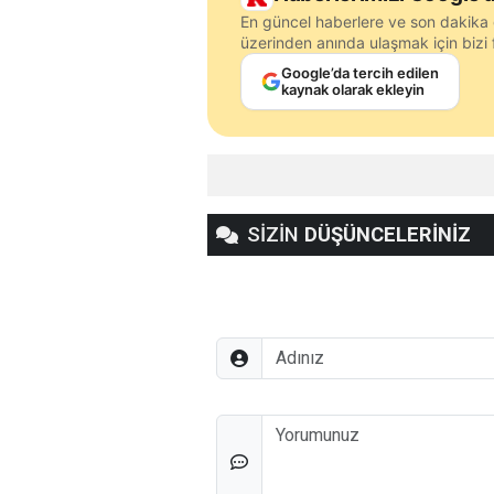
En güncel haberlere ve son dakika 
üzerinden anında ulaşmak için bizi f
Google’da tercih edilen
kaynak olarak ekleyin
SİZİN
DÜŞÜNCELERİNİZ
Adınız
Düşünceleriniz