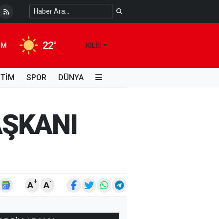
 Temiz Suya Erişimde Kalıcı Bir Çözüm
4 HAFTA ÖNCE
22°
IM
KILIS
İTİM
SPOR
DÜNYA
AŞKANI
+
-
A
A