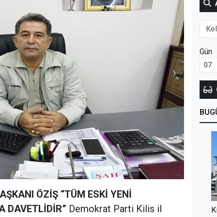
Gün
BUG
BAŞKANI ÖZİŞ
“TÜM ESKİ YENİ
 DAVETLİDİR”
Demokrat Parti Kilis il
K