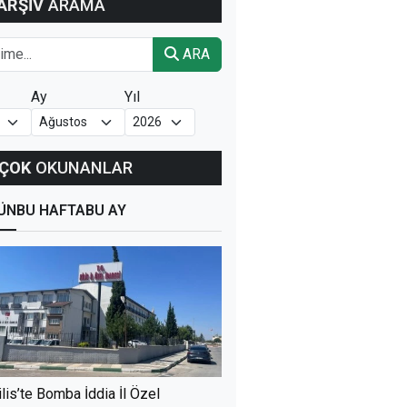
ARŞİV
ARAMA
ARA
Ay
Yıl
ÇOK
OKUNANLAR
ÜN
BU HAFTA
BU AY
ilis’te Bomba İddia İl Özel