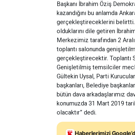
Başkanı İbrahim Öziş Demokrat
kazandığını bu anlamda Ankara’
gerçekleştireceklerini belirtt
olduklarını dile getiren İbrah
Merkezimiz tarafından 2 Aralı
toplantı salonunda genişletilm
gerçekleştirecektir. Toplantı 
Genişletilmiş temsilciler mec
Gültekin Uysal, Parti Kurucular
başkanları, Belediye başkanlar
bütün dava arkadaşlarımız dave
konumuzda 31 Mart 2019 tarihi
olacaktır” dedi.
Haberlerimizi Google’d