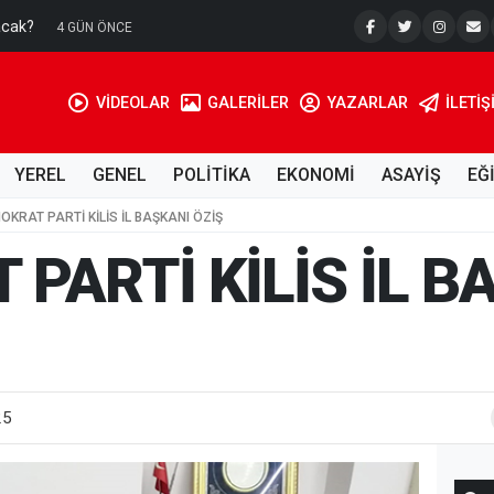
acak?
Su Kuyusu
4 GÜN ÖNCE
VİDEOLAR
GALERİLER
YAZARLAR
İLETIŞ
YEREL
GENEL
POLİTİKA
EKONOMİ
ASAYİŞ
EĞ
OKRAT PARTİ KİLİS İL BAŞKANI ÖZİŞ
PARTİ KİLİS İL B
25