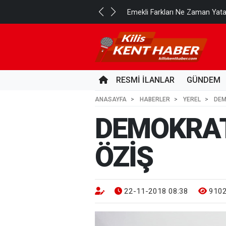
..
Emekli Farkları Ne Zaman Yat
20 SAAT ÖNCE
RESMİ İLANLAR
GÜNDEM
ANASAYFA
HABERLER
YEREL
DEM
DEMOKRAT 
ÖZİŞ
22-11-2018 08:38
910