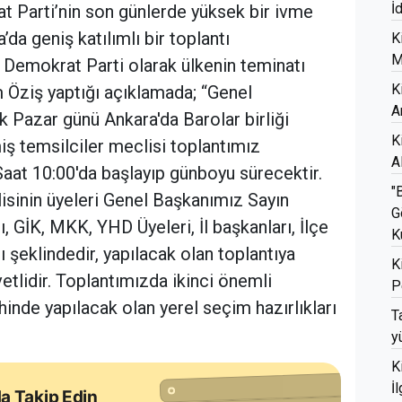
İ
 Parti’nin son günlerde yüksek bir ivme
da geniş katılımlı bir toplantı
K
M
i. Demokrat Parti olarak ülkenin teminatı
K
im Öziş yaptığı açıklamada; “Genel
A
k Pazar günü Ankara'da Barolar birliği
K
iş temsilciler meclisi toplantımız
A
Saat 10:00'da başlayıp günboyu sürecektir.
"
lisinin üyeleri Genel Başkanımız Sayın
G
ı, GİK, MKK, YHD Üyeleri, İl başkanları, İlçe
K
ı şeklindedir, yapılacak olan toplantıya
K
tlidir. Toplantımızda ikinci önemli
P
nde yapılacak olan yerel seçim hazırlıkları
T
y
K
İ
a Takip Edin