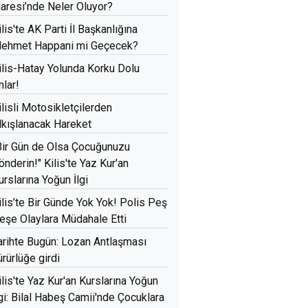
daresi’nde Neler Oluyor?
ilis'te AK Parti İl Başkanlığına
ehmet Happani mi Geçecek?
ilis-Hatay Yolunda Korku Dolu
nlar!
ilisli Motosikletçilerden
lkışlanacak Hareket
Bir Gün de Olsa Çocuğunuzu
önderin!" Kilis'te Yaz Kur'an
urslarına Yoğun İlgi
ilis’te Bir Günde Yok Yok! Polis Peş
eşe Olaylara Müdahale Etti
arihte Bugün: Lozan Antlaşması
ürürlüğe girdi
ilis'te Yaz Kur'an Kurslarına Yoğun
lgi: Bilal Habeş Camii'nde Çocuklara