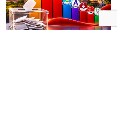
Kilis’te Ağustos 2026 dönemine ilişkin
medyan anket verileri, kentteki siyasi
dengelere yönelik dikkat çekici sonuçlar
ortaya koydu.
Alfa Araştırma Simülasyon modeliyle
değerlendirilen verilere göre, AK Parti ilk
sıradaki yerini korurken, ikinci sıraya
yükselen parti anketin en dikkat çeken
sonucu oldu.
İlk üç parti arasındaki yarış kızışıyor