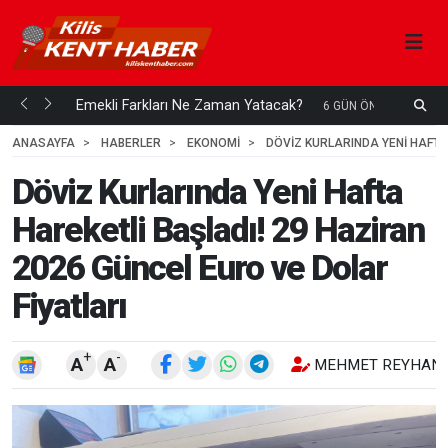
ani mi...
Emekli Farkları Ne Zaman Yatacak?
S
6 GÜN ÖNCE
H
ANASAYFA
HABERLER
EKONOMİ
DÖVIZ KURLARINDA YENI HAFTA
Döviz Kurlarında Yeni Hafta
Hareketli Başladı! 29 Haziran
2026 Güncel Euro ve Dolar
Fiyatları
+
-
A
A
MEHMET REYHANL