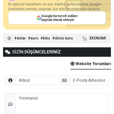
En güncel haberlere ve son dakika gelişmelerine Google
üzerinden anında ulaşmak için bizi favorilerinize ekleyin.
Google’da tercih edilen
kaynak olarak ekleyin
dolar
euro
kilis
döviz kuru
EKONOMİ
SİZİN
DÜŞÜNCELERİNİZ
Website Yorumları
Adınız
E-Posta
Düşünceleriniz