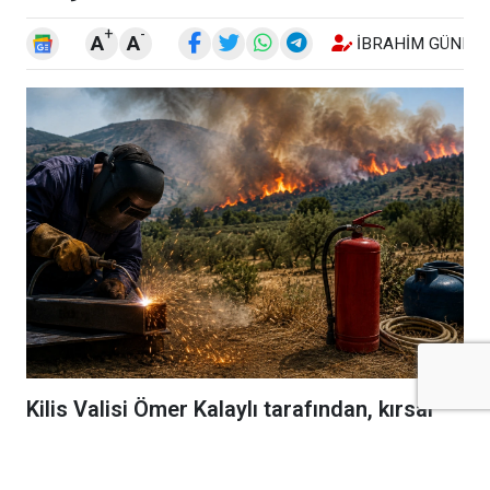
+
-
A
A
İBRAHIM GÜNEŞ
Kilis Valisi Ömer Kalaylı tarafından, kırsal
alanlarda yangın riskini azaltmak amacıyla
kaynak makinası, spiral, taşlama makinası
ve benzeri kıvılcım oluşturan ekipmanların