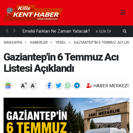
ani mi...
Emekli Farkları Ne Zaman Yatacak?
S
6 GÜN ÖNCE
H
ANASAYFA
HABERLER
YEREL
GAZIANTEP'IN 6 TEMMUZ ACI LISTE
Gaziantep'in 6 Temmuz Acı
Listesi Açıklandı
+
-
A
A
HABER MERKEZI