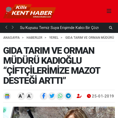
Su Kuyusu Temiz Suya Erişimde Kalıcı Bir Çözüm
A
 ÖNCE
3
HAFTA ÖNCE
ANASAYFA
HABERLER
YEREL
GIDA TARIM VE ORMAN MÜDÜRÜ KAD
GIDA TARIM VE ORMAN
MÜDÜRÜ KADIOĞLU
“ÇİFTÇİLERİMİZE MAZOT
DESTEĞİ ARTTI”
+
-
A
A
25-01-2019 0