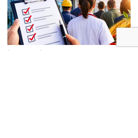
İŞKUR Kilis İl Müdürlüğü tarafından
yürütülen İşgücü Uyum Programı (İUP)
kapsamında beklenen sonuçlar açıklandı.
Kilis İl Sağlık Müdürlüğü, Kilis İl Tarım ve
Orman Müdürlüğü ile Polateli Kaymakamlığı
bünyesinde istihdam edilecek adayların
isimleri kamuoyuyla paylaşıldı.
Açıklanan sonuçlara göre Kilis İl Sağlık
Müdürlüğü’nde 100 kişi, Kilis İl Tarım ve
Orman Müdürlüğü’nde 30 kişi ve Polateli