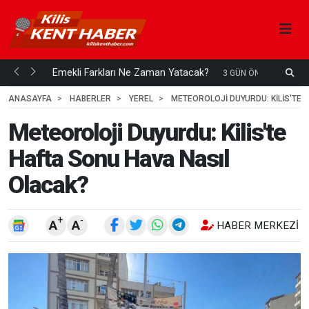
ani mi...
Emekli Farkları Ne Zaman Yatacak?
S
3 GÜN ÖNCE
H
ANASAYFA
HABERLER
YEREL
METEOROLOJI DUYURDU: KILIS'TE
Meteoroloji Duyurdu: Kilis'te
Hafta Sonu Hava Nasıl
Olacak?
+
-
A
A
HABER MERKEZI