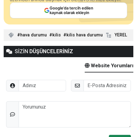
Google’da tercih edilen
kaynak olarak ekleyin
hava durumu
kilis
kilis hava durumu
YEREL
SİZİN
DÜŞÜNCELERİNİZ
Website Yorumları
Adınız
E-Posta
Düşünceleriniz