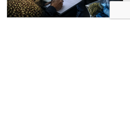
Kilis’te 5 Ağustos 2026 saat 00.00 ile 6
Ağustos 2026 saat 00.00 arasında polis
sorumluluk bölgesinde meydana gelen
çeşitli asayiş olaylarıyla ilgili çok sayıda adli
işlem başlatıldı.
Öncüpınar Mahallesi’ndeki Gönüllü Geri Dönüş
Merkezi’nde, M.E. isimli şahsın görevlilere
sunduğu muvafakatnamenin sahte olduğunun
belirlenmesi üzerine “Resmi Belgenin
Düzenlenmesinde Yalan Beyan” suçundan
soruşturma başlatıldı.
Deveciler Mahallesi’nde yaşanan olayda ise
M.T. isimli şahıs, A.C.’nin kendisini tehdit edip