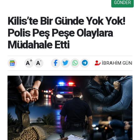
Kilis’te Bir Günde Yok Yok!
Polis Peş Peşe Olaylara
Müdahale Etti
+
-
A
A
İBRAHIM GÜNEŞ