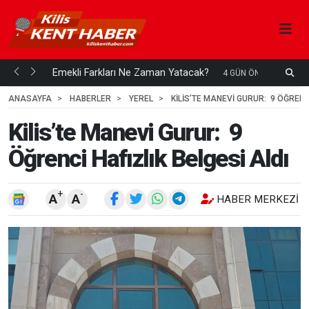
ani mi...
Emekli Farkları Ne Zaman Yatacak?
4 GÜN ÖNCE
ANASAYFA
HABERLER
YEREL
KILIS’TE MANEVI GURUR: 9 ÖĞRENCI
Kilis’te Manevi Gurur: 9
Öğrenci Hafızlık Belgesi Aldı
+
-
A
A
HABER MERKEZI