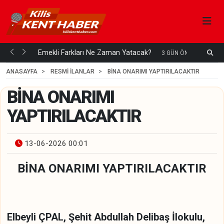
ani mi...
Emekli Farkları Ne Zaman Yatacak?
S
3 GÜN ÖNCE
H
ANASAYFA
RESMİ İLANLAR
BİNA ONARIMI YAPTIRILACAKTIR
BİNA ONARIMI
YAPTIRILACAKTIR
13-06-2026 00:01
BİNA ONARIMI YAPTIRILACAKTIR
Elbeyli ÇPAL, Şehit Abdullah Delibaş İlokulu,