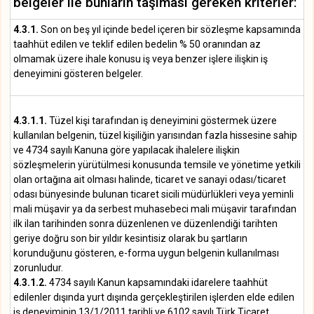
belgeler ile bunların taşıması gereken kriterler:
4.3.1.
Son on beş yıl içinde bedel içeren bir sözleşme kapsamında
taahhüt edilen ve teklif edilen bedelin % 50 oranından az
olmamak üzere ihale konusu iş veya benzer işlere ilişkin iş
deneyimini gösteren belgeler.
4.3.1.1.
Tüzel kişi tarafından iş deneyimini göstermek üzere
kullanılan belgenin, tüzel kişiliğin yarısından fazla hissesine sahip
ve 4734 sayılı Kanuna göre yapılacak ihalelere ilişkin
sözleşmelerin yürütülmesi konusunda temsile ve yönetime yetkili
olan ortağına ait olması halinde, ticaret ve sanayi odası/ticaret
odası bünyesinde bulunan ticaret sicili müdürlükleri veya yeminli
mali müşavir ya da serbest muhasebeci mali müşavir tarafından
ilk ilan tarihinden sonra düzenlenen ve düzenlendiği tarihten
geriye doğru son bir yıldır kesintisiz olarak bu şartların
korunduğunu gösteren, e-forma uygun belgenin kullanılması
zorunludur.
4.3.1.2.
4734 sayılı Kanun kapsamındaki idarelere taahhüt
edilenler dışında yurt dışında gerçekleştirilen işlerden elde edilen
iş deneyiminin 13/1/2011 tarihli ve 6102 sayılı Türk Ticaret