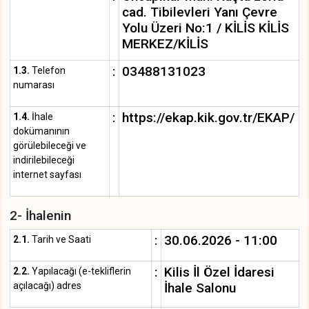
cad. Tibilevleri Yanı Çevre
Yolu Üzeri No:1 / KİLİS KİLİS
MERKEZ/KİLİS
:
03488131023
1.3.
Telefon
numarası
:
https://ekap.kik.gov.tr/EKAP/
1.4.
İhale
dokümanının
görülebileceği ve
indirilebileceği
internet sayfası
2- İhalenin
:
30.06.2026 - 11:00
2.1.
Tarih ve Saati
:
Kilis İl Özel İdaresi
2.2.
Yapılacağı (e-tekliflerin
açılacağı) adres
İhale Salonu