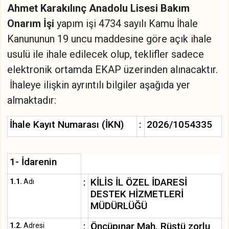
Ahmet Karakılınç Anadolu Lisesi Bakım
Onarım İşi
yapım işi 4734 sayılı Kamu İhale
Kanununun 19 uncu maddesine göre açık ihale
usulü ile ihale edilecek olup, teklifler sadece
elektronik ortamda EKAP üzerinden alınacaktır.
İhaleye ilişkin ayrıntılı bilgiler aşağıda yer
almaktadır:
İhale Kayıt Numarası (İKN)
:
2026/1054335
1- İdarenin
:
KİLİS İL ÖZEL İDARESİ
1.1.
Adı
DESTEK HİZMETLERİ
MÜDÜRLÜĞÜ
:
Öncüpınar Mah. Rüştü zorlu
1.2.
Adresi