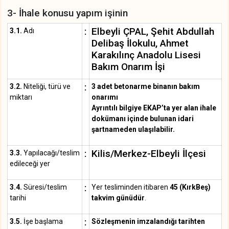
3- İhale konusu yapım işinin
:
Elbeyli ÇPAL, Şehit Abdullah
3.1.
Adı
Delibaş İlokulu, Ahmet
Karakılınç Anadolu Lisesi
Bakım Onarım İşi
:
3.2.
Niteliği, türü ve
3 adet betonarme binanın bakım
miktarı
onarımı
Ayrıntılı bilgiye EKAP’ta yer alan ihale
dokümanı içinde bulunan idari
şartnameden ulaşılabilir.
:
Kilis/Merkez-Elbeyli İlçesi
3.3.
Yapılacağı/teslim
edileceği yer
:
3.4.
Süresi/teslim
Yer tesliminden itibaren
45 (KırkBeş)
tarihi
takvim günüdür
.
:
3.5.
İşe başlama
Sözleşmenin imzalandığı tarihten