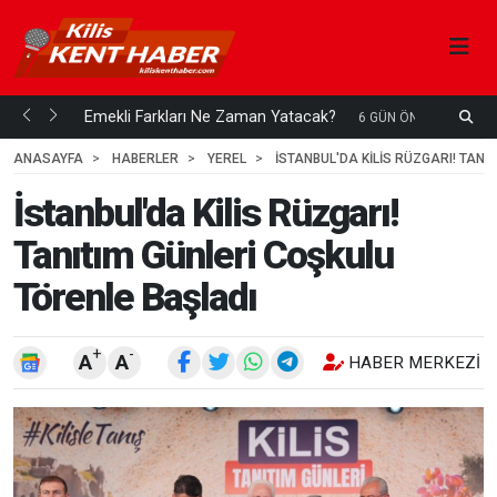
ani mi...
Emekli Farkları Ne Zaman Yatacak?
S
6 GÜN ÖNCE
H
ANASAYFA
HABERLER
YEREL
İSTANBUL'DA KILIS RÜZGARI! TAN
İstanbul'da Kilis Rüzgarı!
Tanıtım Günleri Coşkulu
Törenle Başladı
+
-
A
A
HABER MERKEZI