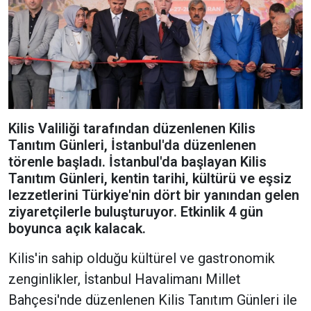
Kilis Valiliği tarafından düzenlenen Kilis
Tanıtım Günleri, İstanbul'da düzenlenen
törenle başladı. İstanbul'da başlayan Kilis
Tanıtım Günleri, kentin tarihi, kültürü ve eşsiz
lezzetlerini Türkiye'nin dört bir yanından gelen
ziyaretçilerle buluşturuyor. Etkinlik 4 gün
boyunca açık kalacak.
Kilis'in sahip olduğu kültürel ve gastronomik
zenginlikler, İstanbul Havalimanı Millet
Bahçesi'nde düzenlenen Kilis Tanıtım Günleri ile