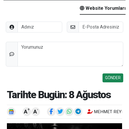
Website Yorumları
Adınız
E-Posta
Düşünceleriniz
Tarihte Bugün: 8 Ağustos
+
-
A
A
MEHMET REYHA