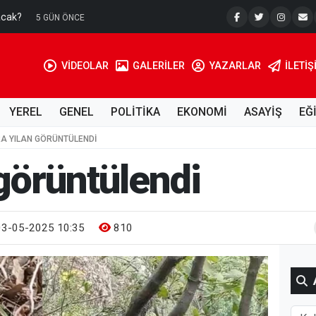
acak?
Su Kuyusu
5 GÜN ÖNCE
VİDEOLAR
GALERİLER
YAZARLAR
İLETIŞ
YEREL
GENEL
POLİTİKA
EKONOMİ
ASAYİŞ
EĞ
A YILAN GÖRÜNTÜLENDI
 görüntülendi
3-05-2025 10:35
810