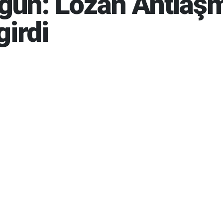
ugün: Lozan Antlaş
girdi
26 11:45
06-08-2026 15:55
875
Gün
BUG