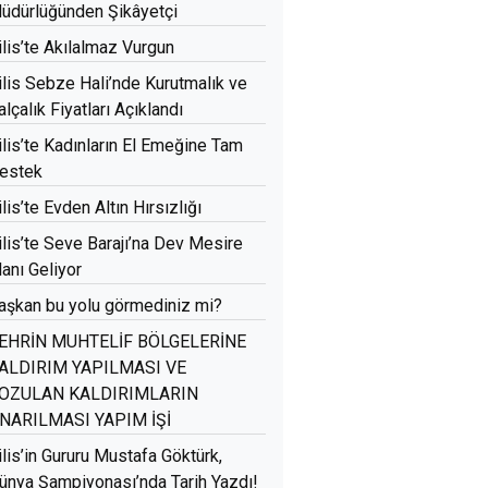
üdürlüğünden Şikâyetçi
ilis’te Akılalmaz Vurgun
ilis Sebze Hali’nde Kurutmalık ve
alçalık Fiyatları Açıklandı
ilis’te Kadınların El Emeğine Tam
estek
ilis’te Evden Altın Hırsızlığı
ilis’te Seve Barajı’na Dev Mesire
lanı Geliyor
aşkan bu yolu görmediniz mi?
EHRİN MUHTELİF BÖLGELERİNE
ALDIRIM YAPILMASI VE
OZULAN KALDIRIMLARIN
NARILMASI YAPIM İŞİ
ilis’in Gururu Mustafa Göktürk,
ünya Şampiyonası’nda Tarih Yazdı!