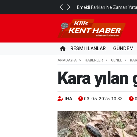
..
Emekli Farkları Ne Zaman Yat
2 GÜN ÖNCE
RESMİ İLANLAR
GÜNDEM
ANASAYFA
HABERLER
GENEL
KAR
Kara yılan
IHA
03-05-2025 10:33
0