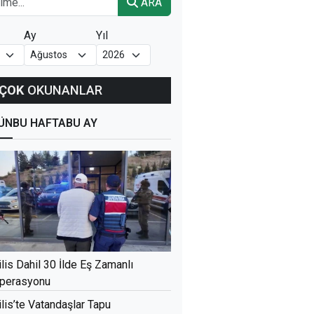
ARA
Ay
Yıl
ÇOK
OKUNANLAR
ÜN
BU HAFTA
BU AY
ilis Dahil 30 İlde Eş Zamanlı
perasyonu
ilis’te Vatandaşlar Tapu