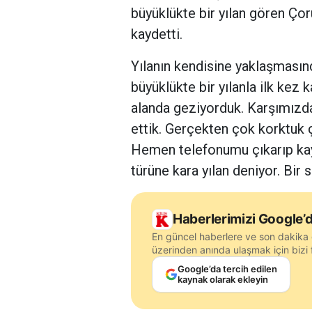
büyüklükte bir yılan gören Çor
kaydetti.
Yılanın kendisine yaklaşmasın
büyüklükte bir yılanla ilk kez k
alanda geziyorduk. Karşımızda 
ettik. Gerçekten çok korktuk çü
Hemen telefonumu çıkarıp kay
türüne kara yılan deniyor. Bir
Haberlerimizi Google’d
En güncel haberlere ve son dakika 
üzerinden anında ulaşmak için bizi f
Google’da tercih edilen
kaynak olarak ekleyin