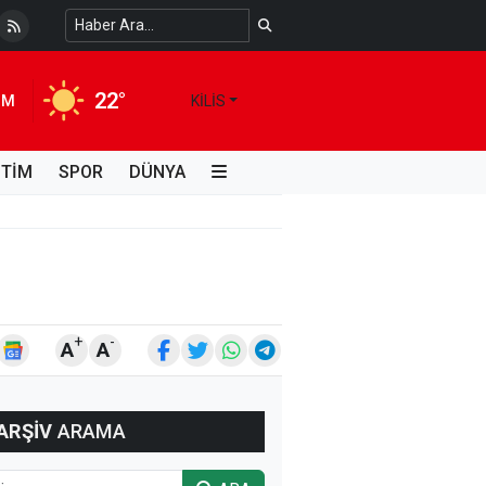
 Temiz Suya Erişimde Kalıcı Bir Çözüm
4 HAFTA ÖNCE
22°
IM
KILIS
İTİM
SPOR
DÜNYA
+
-
A
A
ARŞİV
ARAMA