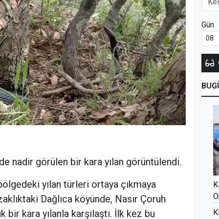
Gün
BUG
e nadir görülen bir kara yılan görüntülendi.
 bölgedeki yılan türleri ortaya çıkmaya
K
O
uzaklıktaki Dağlıca köyünde, Nasır Çoruh
K
bir kara yılanla karşılaştı. İlk kez bu