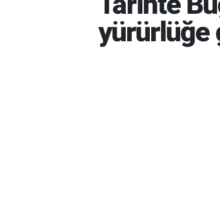
Tarihte B
yürürlüğe 
HABER MERKEZI
06-08-20