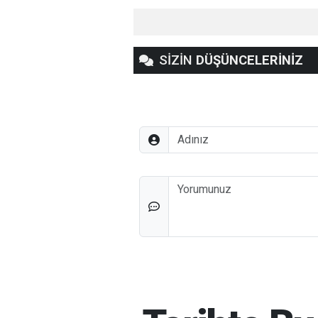
SİZİN
DÜŞÜNCELERİNİZ
Adınız
Düşünceleriniz