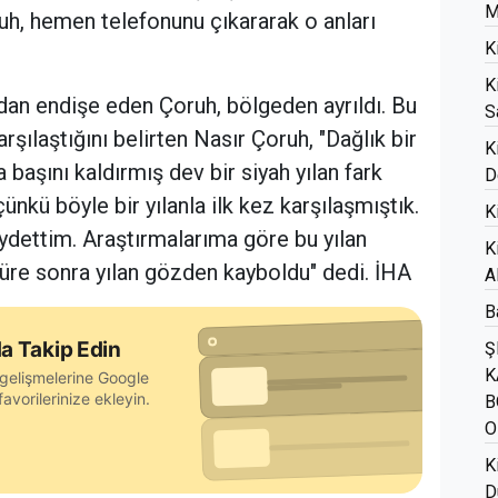
M
uh, hemen telefonunu çıkararak o anları
K
K
dan endişe eden Çoruh, bölgeden ayrıldı. Bu
S
arşılaştığını belirten Nasır Çoruh, "Dağlık bir
K
başını kaldırmış dev bir siyah yılan fark
D
nkü böyle bir yılanla ilk kez karşılaşmıştık.
K
dettim. Araştırmalarıma göre bu yılan
K
 süre sonra yılan gözden kayboldu" dedi. İHA
A
B
a Takip Edin
Ş
K
gelişmelerine Google
avorilerinize ekleyin.
B
O
K
D