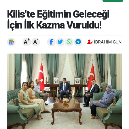
Kilis’te Eğitimin Geleceği
İçin İlk Kazma Vuruldu!
+
-
A
A
İBRAHIM GÜNEŞ