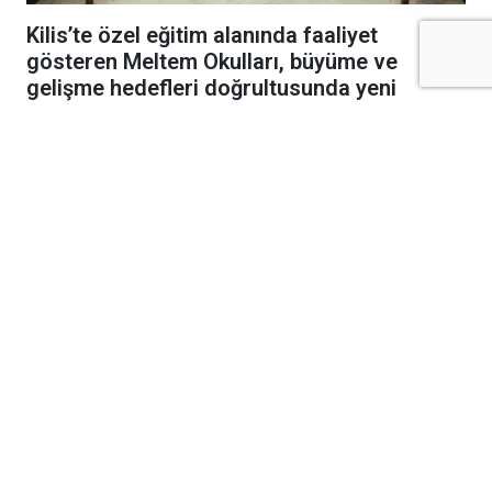
Kilis’te özel eğitim alanında faaliyet
gösteren Meltem Okulları, büyüme ve
gelişme hedefleri doğrultusunda yeni
kampüs yatırımını hayata geçiriyor.
Şeyh Muhammet Bedevi Hazretleri
Türbesi’nin alt tarafında yapımına başlanan
yeni kampüs için ilk kazma vuruldu.