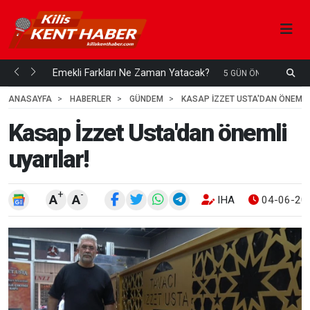
ani mi...
Emekli Farkları Ne Zaman Yatacak?
S
5 GÜN ÖNCE
H
ANASAYFA
HABERLER
GÜNDEM
KASAP İZZET USTA'DAN ÖNEMLI
Kasap İzzet Usta'dan önemli
uyarılar!
+
-
A
A
IHA
04-06-202