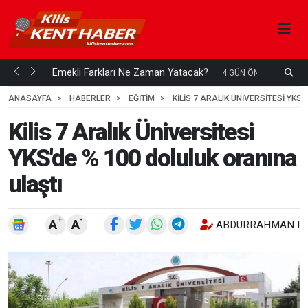
ani mi...
Emekli Farkları Ne Zaman Yatacak?
4 GÜN ÖNCE
ANASAYFA
HABERLER
EĞİTİM
KILIS 7 ARALIK ÜNIVERSITESI YKS
Kilis 7 Aralık Üniversitesi
YKS'de % 100 doluluk oranına
ulaştı
+
-
A
A
ABDURRAHMAN RE