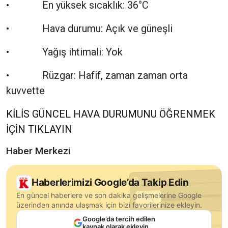
• En yüksek sıcaklık: 36°C
• Hava durumu: Açık ve güneşli
• Yağış ihtimali: Yok
• Rüzgar: Hafif, zaman zaman orta
kuvvette
KİLİS GÜNCEL HAVA DURUMUNU ÖĞRENMEK
İÇİN TIKLAYIN
Haber Merkezi
Haberlerimizi Google’da Takip Edin
En güncel haberlere ve son dakika gelişmelerine Google
üzerinden anında ulaşmak için bizi favorilerinize ekleyin.
Google’da tercih edilen
kaynak olarak ekleyin