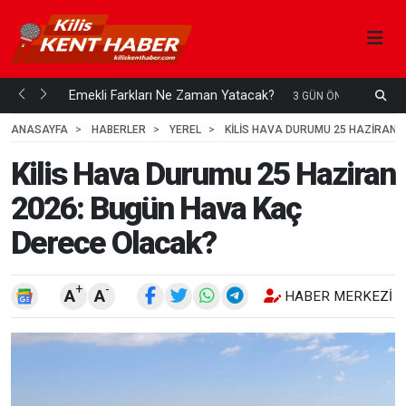
ani mi...
Emekli Farkları Ne Zaman Yatacak?
S
3 GÜN ÖNCE
H
ANASAYFA
HABERLER
YEREL
KILIS HAVA DURUMU 25 HAZIRAN 
Kilis Hava Durumu 25 Haziran
2026: Bugün Hava Kaç
Derece Olacak?
+
-
A
A
HABER MERKEZI