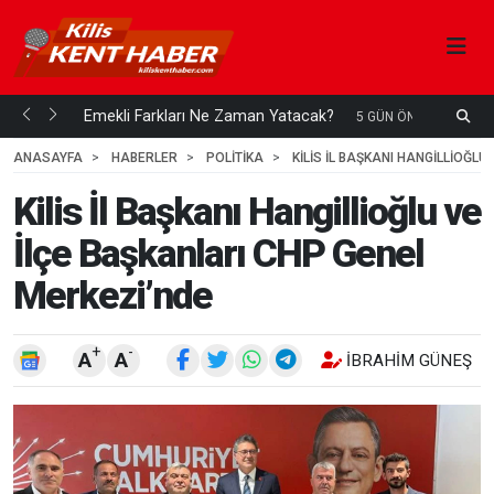
ani mi...
Emekli Farkları Ne Zaman Yatacak?
S
5 GÜN ÖNCE
H
ANASAYFA
HABERLER
POLİTİKA
KILIS İL BAŞKANI HANGILLIOĞL
Kilis İl Başkanı Hangillioğlu ve
İlçe Başkanları CHP Genel
Merkezi’nde
+
-
A
A
İBRAHIM GÜNEŞ