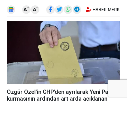
+
-
A
A
HABER MERKEZI
Özgür Özel'in CHP'den ayrılarak Yeni Parti'yi
kurmasının ardından art arda açıklanan
anketler, muhalefet seçmeninin nasıl
bölündüğünü gösteriyor.