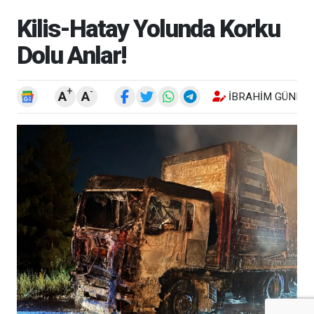
Kilis-Hatay Yolunda Korku
Dolu Anlar!
+
-
A
A
İBRAHIM GÜNEŞ