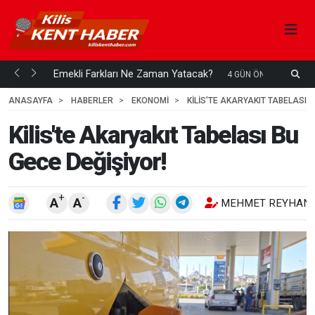
ani mi...
Emekli Farkları Ne Zaman Yatacak?
S
4 GÜN ÖNCE
H
ANASAYFA
HABERLER
EKONOMİ
KILIS'TE AKARYAKIT TABELASI B
Kilis'te Akaryakıt Tabelası Bu
Gece Değişiyor!
+
-
A
A
MEHMET REYHANL