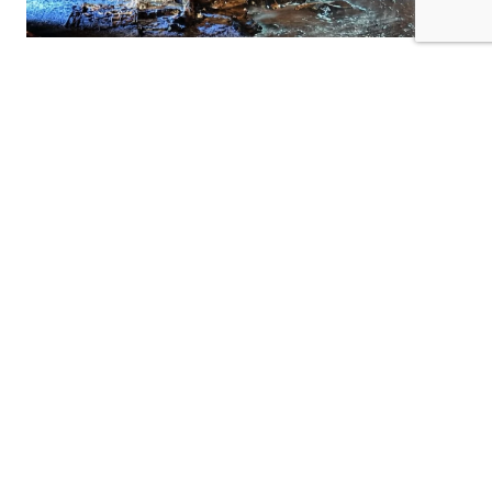
Kilis-Hatay Karayolu’nda seyir halindeki bir
tır, henüz belirlenemeyen bir nedenle çıkan
yangında alevlere teslim oldu.
Gece saatlerinde meydana gelen olay,
karayolunda kısa süreli paniğe neden oldu.
Edinilen bilgilere göre, seyir halindeki tırdan
yükselen dumanları fark eden sürücü, aracı
güvenli bir noktaya çekerek durumu 112 Acil
Çağrı Merkezi’ne bildirdi. İhbar üzerine bölgeye
itfaiye, jandarmave diğer güvenlik ekipleri sevk
edildi.
Kısa sürede büyüyen yangın, tırın büyük
bölümünü sararken ekipler alevleri kontrol altına
almak için yoğun çaba sarf etti. Olay sırasında
can kaybı ya da yaralanma yaşanmadığı