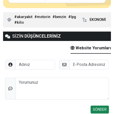
akaryakıt
motorin
benzin
lpg
EKONOMİ
kilis
SİZİN
DÜŞÜNCELERİNİZ
Website Yorumları
Adınız
E-Posta
Düşünceleriniz