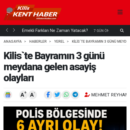
ani mi...
Emekli Farkları Ne Zaman Yatacak?
S
7 GÜN ÖNCE
H
ANASAYFA
HABERLER
YEREL
KILIS`TE BAYRAMIN 3 GÜNÜ MEYDA
Kilis`te Bayramın 3 günü
meydana gelen asayiş
olayları
+
-
A
A
MEHMET REYHANL