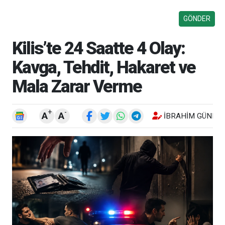
Kilis’te 24 Saatte 4 Olay:
Kavga, Tehdit, Hakaret ve
Mala Zarar Verme
+
-
A
A
İBRAHIM GÜNEŞ