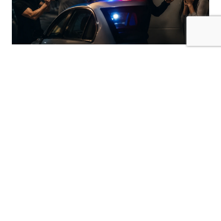
Kilis’te 9 Ağustos 2026 günü saat 00.00 ile
10 Ağustos 2026 günü saat 00.00 arasında
polis sorumluluk bölgesinde çeşitli olaylar
meydana geldi.
Polis kayıtlarına yansıyan olaylarda kayıp eşya,
konut dokunulmazlığının ihlali, mala zarar verme,
kasten yaralama, tehdit ve hakaret suçları yer aldı.
Cüzdanını kaybetti
Öncüpınar Mahallesi’nde 1971 doğumlu M.G.,
içerisinde kurum kimlik belgesinin de bulunduğu
cüzdanını kaybettiğini belirterek polise başvurdu.
İkamete zarar verdiği iddiası