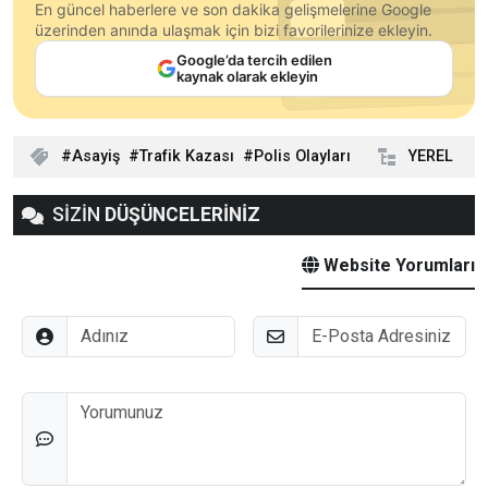
En güncel haberlere ve son dakika gelişmelerine Google
üzerinden anında ulaşmak için bizi favorilerinize ekleyin.
Google’da tercih edilen
kaynak olarak ekleyin
Asayiş
Trafik Kazası
Polis Olayları
YEREL
SİZİN
DÜŞÜNCELERİNİZ
Website Yorumları
Adınız
E-Posta
Düşünceleriniz