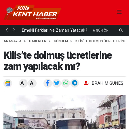
ani mi...
Emekli Farkları Ne Zaman Yatacak?
S
6 GÜN ÖNCE
H
ANASAYFA
HABERLER
GÜNDEM
KILIS’TE DOLMUŞ ÜCRETLERINE 
Kilis’te dolmuş ücretlerine
zam yapılacak mı?
+
-
A
A
İBRAHIM GÜNEŞ