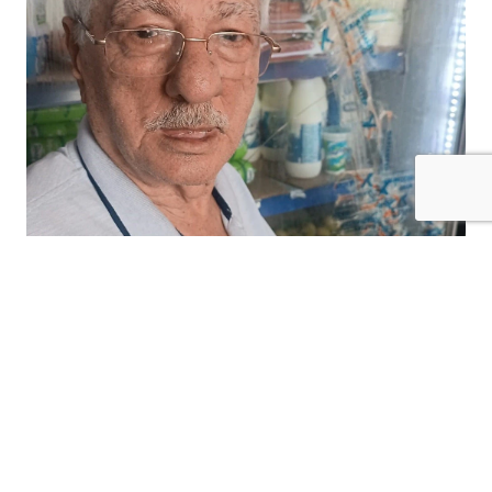
Kilis’te Çarpı Dayısı Mehmet Korkmaz
hayatını kaybetti
Kilis’in tanınmış simalarından, halk arasında
“Çarpı Dayı” lakabıyla bilinen Mehmet
Korkmaz, 81 yaşında hayatını kaybetti.