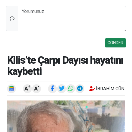
Düşünceleriniz
Kilis’te Çarpı Dayısı hayatını
kaybetti
+
-
A
A
İBRAHIM GÜNEŞ