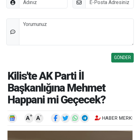
Düşünceleriniz
Kilis'te AK Parti İl
Başkanlığına Mehmet
Happani mi Geçecek?
+
-
A
A
HABER MERKEZI