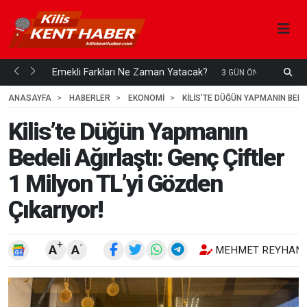
ani mi...
Emekli Farkları Ne Zaman Yatacak?
S
3 GÜN ÖNCE
H
ANASAYFA
HABERLER
EKONOMİ
KILIS’TE DÜĞÜN YAPMANIN BEDE
Kilis’te Düğün Yapmanın
Bedeli Ağırlaştı: Genç Çiftler
1 Milyon TL’yi Gözden
Çıkarıyor!
+
-
A
A
MEHMET REYHANL